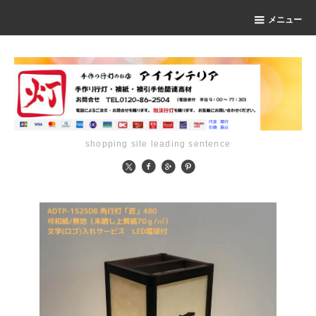
メニュー
shopping site leading sentence