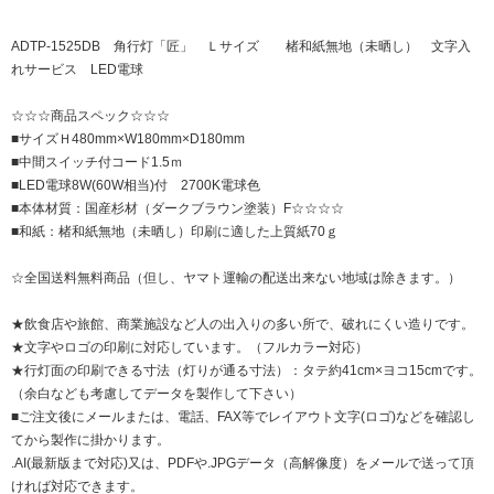
ADTP-1525DB 角行灯「匠」 Ｌサイズ 楮和紙無地（未晒し） 文字入
れサービス LED電球
☆☆☆商品スペック☆☆☆
■サイズＨ480mm×W180mm×D180mm
■中間スイッチ付コード1.5ｍ
■LED電球8W(60W相当)付 2700K電球色
■本体材質：国産杉材（ダークブラウン塗装）F☆☆☆☆
■和紙：楮和紙無地（未晒し）印刷に適した上質紙70ｇ
☆全国送料無料商品（但し、ヤマト運輸の配送出来ない地域は除きます。）
★飲食店や旅館、商業施設など人の出入りの多い所で、破れにくい造りです。
★文字やロゴの印刷に対応しています。（フルカラー対応）
★行灯面の印刷できる寸法（灯りが通る寸法）：タテ約41cm×ヨコ15cmです。
（余白なども考慮してデータを製作して下さい）
■ご注文後にメールまたは、電話、FAX等でレイアウト文字(ロゴ)などを確認し
てから製作に掛かります。
.AI(最新版まで対応)又は、PDFや.JPGデータ（高解像度）をメールで送って頂
ければ対応できます。