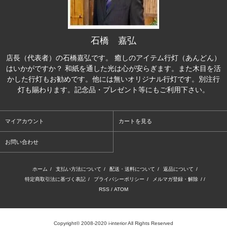
石橋 嘉弘
店長（代表者）の石橋嘉弘です。 癒しのアイテム行灯（あんどん）
はいかがですか？ 和紙を通した光は心が安らぎます。また木目を活
かした行灯もお勧めです。他には無いオリジナル行灯です。別注行
灯も賜わります。記念品・プレゼント等にもご利用下さい。
マイアカウント
カートを見る
お問い合わせ
ホーム
/
支払い方法について
/
配送・送料について
/
返品について
/
特定商取引法に基づく表記
/
プライバシーポリシー
/
メルマガ登録・解除
/ /
RSS
/
ATOM
Copyright© 2008-2020 i-interior All Rights Reserved