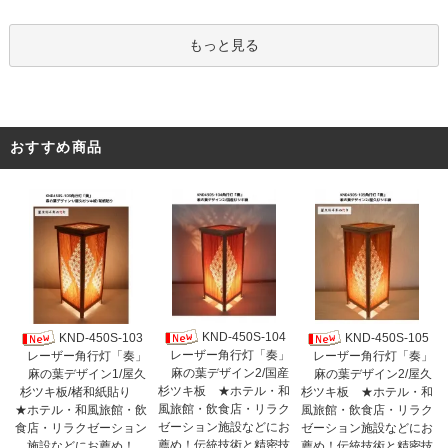
もっと見る
おすすめ商品
KND-450S-104
KND-450S-103
KND-450S-105
レーザー角行灯「奏」
レーザー角行灯「奏」
レーザー角行灯「奏」
麻の葉デザイン2/国産
麻の葉デザイン1/屋久
麻の葉デザイン2/屋久
杉ツキ板 ★ホテル・和
杉ツキ板/楮和紙貼り
杉ツキ板 ★ホテル・和
風旅館・飲食店・リラク
★ホテル・和風旅館・飲
風旅館・飲食店・リラク
ゼーション施設などにお
食店・リラクゼーション
ゼーション施設などにお
薦め！伝統技術と精密技
施設などにお薦め！
薦め！伝統技術と精密技