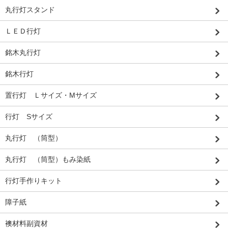
丸行灯スタンド
ＬＥＤ行灯
銘木丸行灯
銘木行灯
置行灯 Ｌサイズ・Mサイズ
行灯 Sサイズ
丸行灯 （筒型）
丸行灯 （筒型）もみ染紙
行灯手作りキット
障子紙
襖材料副資材