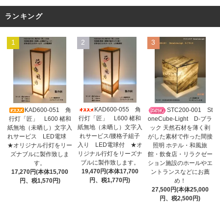
ランキング
1
2
3
KAD600-055 角
KAD600-051 角
STC200-001 St
行灯「匠」 L600 楮和
行灯「匠」 L600 楮和
oneCube-Light D-ブラ
紙無地（未晒し）文字入
紙無地（未晒し）文字入
ック 天然石材を薄く剥
れサービス/腰格子組子
れサービス LED電球
がした素材で作った間接
入り LED電球付 ★オ
★オリジナル行灯をリー
照明 ホテル・和風旅
リジナル行灯をリーズナ
ズナブルに製作致しま
館・飲食店・リラクゼー
ブルに製作致します。
す。
ション施設のホールやエ
19,470円(本体17,700
17,270円(本体15,700
ントランスなどにお薦
円、税1,770円)
円、税1,570円)
め！
27,500円(本体25,000
円、税2,500円)