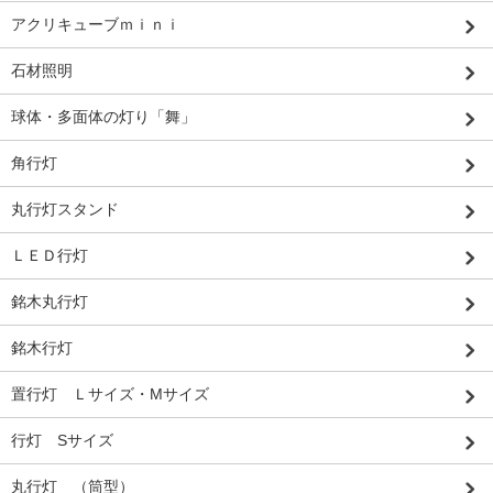
アクリキューブｍｉｎｉ
石材照明
球体・多面体の灯り「舞」
角行灯
丸行灯スタンド
ＬＥＤ行灯
銘木丸行灯
銘木行灯
置行灯 Ｌサイズ・Mサイズ
行灯 Sサイズ
丸行灯 （筒型）