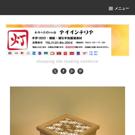
メニュー
shopping site leading sentence