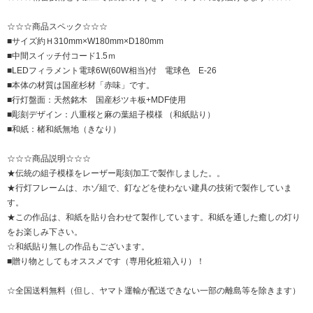
☆☆☆商品スペック☆☆☆
■サイズ約Ｈ310mm×W180mm×D180mm
■中間スイッチ付コード1.5ｍ
■LEDフィラメント電球6W(60W相当)付 電球色 E-26
■本体の材質は国産杉材「赤味」です。
■行灯盤面：天然銘木 国産杉ツキ板+MDF使用
■彫刻デザイン：八重桜と麻の葉組子模様 （和紙貼り）
■和紙：楮和紙無地（きなり）
☆☆☆商品説明☆☆☆
★伝統の組子模様をレーザー彫刻加工で製作しました。。
★行灯フレームは、ホゾ組で、釘などを使わない建具の技術で製作していま
す。
★この作品は、和紙を貼り合わせて製作しています。和紙を通した癒しの灯り
をお楽しみ下さい。
☆和紙貼り無しの作品もございます。
■贈り物としてもオススメです（専用化粧箱入り）！
☆全国送料無料（但し、ヤマト運輸が配送できない一部の離島等を除きます）