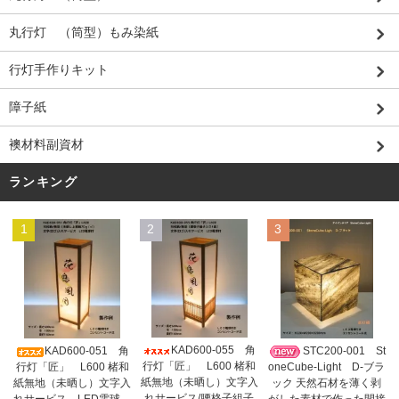
丸行灯 （筒型）もみ染紙
行灯手作りキット
障子紙
襖材料副資材
ランキング
1
2
3
KAD600-055 角
KAD600-051 角
STC200-001 St
行灯「匠」 L600 楮和
行灯「匠」 L600 楮和
oneCube-Light D-ブラ
紙無地（未晒し）文字入
紙無地（未晒し）文字入
ック 天然石材を薄く剥
れサービス/腰格子組子