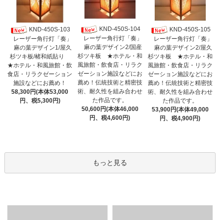
KND-450S-104
KND-450S-103
KND-450S-105
レーザー角行灯「奏」
レーザー角行灯「奏」
レーザー角行灯「奏」
麻の葉デザイン2/国産
麻の葉デザイン1/屋久
麻の葉デザイン2/屋久
杉ツキ板 ★ホテル・和
杉ツキ板/楮和紙貼り
杉ツキ板 ★ホテル・和
風旅館・飲食店・リラク
★ホテル・和風旅館・飲
風旅館・飲食店・リラク
ゼーション施設などにお
食店・リラクゼーション
ゼーション施設などにお
薦め！伝統技術と精密技
施設などにお薦め！
薦め！伝統技術と精密技
術、耐久性を組み合わせ
58,300円(本体53,000
術、耐久性を組み合わせ
た作品です。
円、税5,300円)
た作品です。
50,600円(本体46,000
53,900円(本体49,000
円、税4,600円)
円、税4,900円)
もっと見る