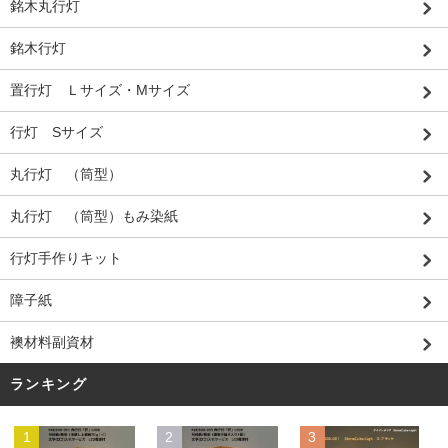
銘木丸行灯
銘木行灯
置行灯 Ｌサイズ・Mサイズ
行灯 Sサイズ
丸行灯 （筒型）
丸行灯 （筒型）もみ染紙
行灯手作りキット
障子紙
襖材料副資材
ランキング
1
2
3