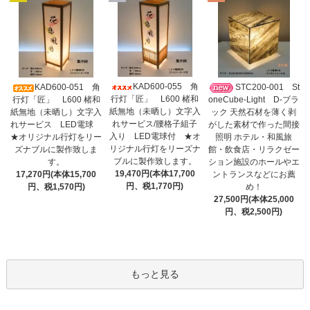
KAD600-055 角
KAD600-051 角
STC200-001 St
行灯「匠」 L600 楮和
行灯「匠」 L600 楮和
oneCube-Light D-ブラ
紙無地（未晒し）文字入
紙無地（未晒し）文字入
ック 天然石材を薄く剥
れサービス/腰格子組子
れサービス LED電球
がした素材で作った間接
入り LED電球付 ★オ
★オリジナル行灯をリー
照明 ホテル・和風旅
リジナル行灯をリーズナ
ズナブルに製作致しま
館・飲食店・リラクゼー
ブルに製作致します。
す。
ション施設のホールやエ
19,470円(本体17,700
17,270円(本体15,700
ントランスなどにお薦
円、税1,770円)
円、税1,570円)
め！
27,500円(本体25,000
円、税2,500円)
もっと見る