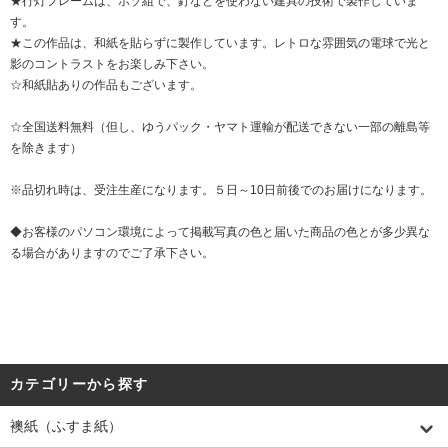
★行灯フレームは、ホゾ組で、釘などを使わない建具の技術で製作していま
す。
★この作品は、和紙を貼らずに製作しています。レトロな雰囲気の電球で光と
影のコントラストをお楽しみ下さい。
☆和紙貼ありの作品もございます。
☆全国送料無料（但し、ゆうパック・ヤマト運輸が配送できない一部の離島等
を除きます）
※品切れ時は、受注生産になります。５日～10日前後でのお届けになります。
◆お客様のパソコン環境によって掲載写真の色と届いた商品の色とが多少異な
る場合がありますのでご了承下さい。
カテゴリーから探す
襖紙（ふすま紙）