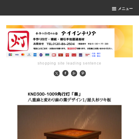
メニュー
shopping site leading sentence