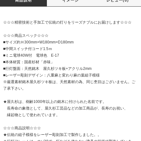
商品説明
イメージ
レビュー(0)
☆☆☆精密技術と手加工で伝統の灯りをリーズナブルにお届けします☆☆☆
☆☆☆商品スペック☆☆☆
■サイズ約Ｈ300mm×W180mm×D180mm
■中間スイッチ付コード1.5ｍ
■ミニ電球40W付 電球色 E-17
■本体材質：国産杉材「赤味」
■行灯盤面：天然銘木 屋久杉ツキ板+アクリル2mm
■レーザー彫刻デザイン：八重麻と変わり麻の葉組子模様
※厳選素材銘木屋久杉ツキ板は、天然素材の為、同じ杢目はございません。ご
了承下さい。
★屋久杉は、樹齢1000年以上の銘木に付けられた名前です。
長寿命の象徴として、屋久杉工芸品などの加工商品が、長寿のお祝い、
縁起物として使われています。
☆☆☆商品説明☆☆☆
★伝統の組子模様をレーザー彫刻加工で製作しました。。