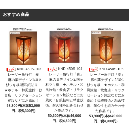
おすすめ商品
KND-450S-104
KND-450S-103
KND-450S-105
レーザー角行灯「奏」
レーザー角行灯「奏」
レーザー角行灯「奏」
麻の葉デザイン2/国産
麻の葉デザイン1/屋久
麻の葉デザイン2/屋久
杉ツキ板 ★ホテル・和
杉ツキ板/楮和紙貼り
杉ツキ板 ★ホテル・和
風旅館・飲食店・リラク
★ホテル・和風旅館・飲
風旅館・飲食店・リラク
ゼーション施設などにお
食店・リラクゼーション
ゼーション施設などにお
薦め！伝統技術と精密技
施設などにお薦め！
薦め！伝統技術と精密技
術、耐久性を組み合わせ
58,300円(本体53,000
術、耐久性を組み合わせ
た作品です。
円、税5,300円)
た作品です。
50,600円(本体46,000
53,900円(本体49,000
円、税4,600円)
円、税4,900円)