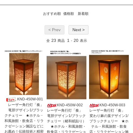
おすすめ順
価格順
新着順
< Prev
Next >
23
1
20
全
商品
-
表示
KND-450W-001
レーザー角行灯「奏」
KND-450W-002
KND-450W-003
竜胆デザイン1/ブラッ
レーザー角行灯「奏」
レーザー角行灯「奏」
クチェリー ★ホテル・
竜胆デザイン1/ブラック
変わり麻の葉デザイン1/
和風旅館・飲食店・リラ
チェリー（楮和紙貼り）
ブラックチェリー ★ホ
クゼーション施設などに
★ホテル・和風旅館・
テル・和風旅館・飲食
お薦め！伝統技術と精密
飲食店・リラクゼーショ
店・リラクゼーション施