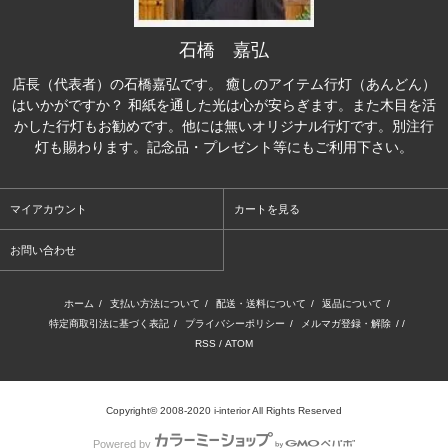
石橋 嘉弘
店長（代表者）の石橋嘉弘です。 癒しのアイテム行灯（あんどん）
はいかがですか？ 和紙を通した光は心が安らぎます。また木目を活
かした行灯もお勧めです。他には無いオリジナル行灯です。別注行
灯も賜わります。記念品・プレゼント等にもご利用下さい。
マイアカウント
カートを見る
お問い合わせ
ホーム
/
支払い方法について
/
配送・送料について
/
返品について
/
特定商取引法に基づく表記
/
プライバシーポリシー
/
メルマガ登録・解除
/ /
RSS
/
ATOM
Copyright© 2008-2020 i-interior All Rights Reserved
Powered by