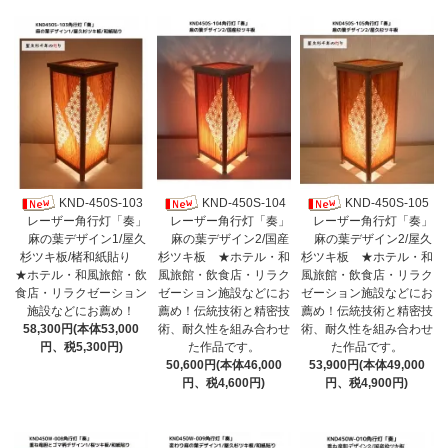
KND-450S-103
KND-450S-104
KND-450S-105
レーザー角行灯「奏」
レーザー角行灯「奏」
レーザー角行灯「奏」
麻の葉デザイン1/屋久
麻の葉デザイン2/国産
麻の葉デザイン2/屋久
杉ツキ板/楮和紙貼り
杉ツキ板 ★ホテル・和
杉ツキ板 ★ホテル・和
★ホテル・和風旅館・飲
風旅館・飲食店・リラク
風旅館・飲食店・リラク
食店・リラクゼーション
ゼーション施設などにお
ゼーション施設などにお
施設などにお薦め！
薦め！伝統技術と精密技
薦め！伝統技術と精密技
58,300円(本体53,000
術、耐久性を組み合わせ
術、耐久性を組み合わせ
円、税5,300円)
た作品です。
た作品です。
50,600円(本体46,000
53,900円(本体49,000
円、税4,600円)
円、税4,900円)