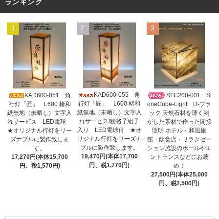
ランキング
1
2
3
KAD600-055 角
KAD600-051 角
STC200-001 St
行灯「匠」 L600 楮和
行灯「匠」 L600 楮和
oneCube-Light D-ブラ
紙無地（未晒し）文字入
紙無地（未晒し）文字入
ック 天然石材を薄く剥
れサービス/腰格子組子
れサービス LED電球
がした素材で作った間接
入り LED電球付 ★オ
★オリジナル行灯をリー
照明 ホテル・和風旅
リジナル行灯をリーズナ
ズナブルに製作致しま
館・飲食店・リラクゼー
ブルに製作致します。
す。
ション施設のホールやエ
19,470円(本体17,700
17,270円(本体15,700
ントランスなどにお薦
円、税1,770円)
円、税1,570円)
め！
27,500円(本体25,000
円、税2,500円)