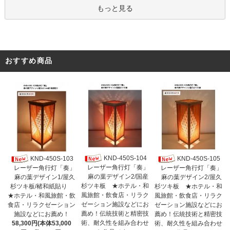
もっと見る
おすすめ商品
KND-450S-104
KND-450S-103
KND-450S-105
レーザー角行灯「奏」
レーザー角行灯「奏」
レーザー角行灯「奏」
麻の葉デザイン2/国産
麻の葉デザイン1/屋久
麻の葉デザイン2/屋久
杉ツキ板 ★ホテル・和
杉ツキ板/楮和紙貼り
杉ツキ板 ★ホテル・和
風旅館・飲食店・リラク
★ホテル・和風旅館・飲
風旅館・飲食店・リラク
ゼーション施設などにお
食店・リラクゼーション
ゼーション施設などにお
薦め！伝統技術と精密技
施設などにお薦め！
薦め！伝統技術と精密技
術、耐久性を組み合わせ
58,300円(本体53,000
術、耐久性を組み合わせ