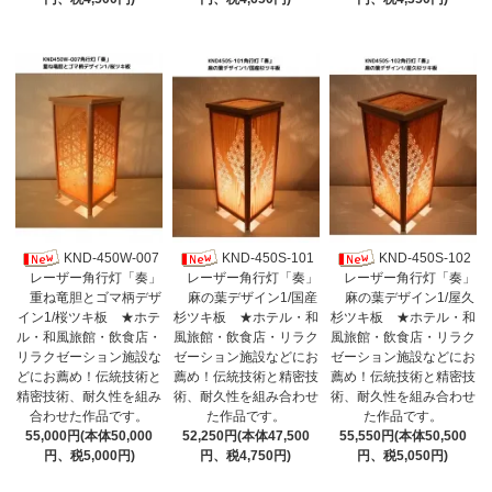
KND-450W-007
KND-450S-101
KND-450S-102
レーザー角行灯「奏」
レーザー角行灯「奏」
レーザー角行灯「奏」
重ね竜胆とゴマ柄デザ
麻の葉デザイン1/国産
麻の葉デザイン1/屋久
イン1/桜ツキ板 ★ホテ
杉ツキ板 ★ホテル・和
杉ツキ板 ★ホテル・和
ル・和風旅館・飲食店・
風旅館・飲食店・リラク
風旅館・飲食店・リラク
リラクゼーション施設な
ゼーション施設などにお
ゼーション施設などにお
どにお薦め！伝統技術と
薦め！伝統技術と精密技
薦め！伝統技術と精密技
精密技術、耐久性を組み
術、耐久性を組み合わせ
術、耐久性を組み合わせ
合わせた作品です。
た作品です。
た作品です。
55,000円(本体50,000
52,250円(本体47,500
55,550円(本体50,500
円、税5,000円)
円、税4,750円)
円、税5,050円)