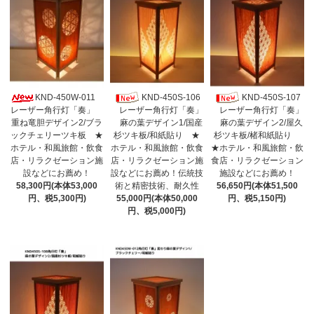
KND-450W-011
KND-450S-106
KND-450S-107
レーザー角行灯「奏」
レーザー角行灯「奏」
レーザー角行灯「奏」
重ね竜胆デザイン2/ブラ
麻の葉デザイン1/国産
麻の葉デザイン2/屋久
ックチェリーツキ板 ★
杉ツキ板/和紙貼り ★
杉ツキ板/楮和紙貼り
ホテル・和風旅館・飲食
ホテル・和風旅館・飲食
★ホテル・和風旅館・飲
店・リラクゼーション施
店・リラクゼーション施
食店・リラクゼーション
設などにお薦め！
設などにお薦め！伝統技
施設などにお薦め！
58,300円(本体53,000
術と精密技術、耐久性
56,650円(本体51,500
円、税5,300円)
55,000円(本体50,000
円、税5,150円)
円、税5,000円)