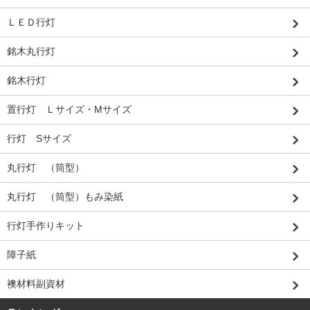
ＬＥＤ行灯
銘木丸行灯
銘木行灯
置行灯 Ｌサイズ・Mサイズ
行灯 Sサイズ
丸行灯 （筒型）
丸行灯 （筒型）もみ染紙
行灯手作りキット
障子紙
襖材料副資材