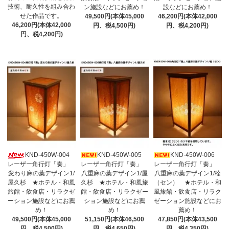
技術、耐久性を組み合わ
ン施設などにお薦め！
設などにお薦め！
せた作品です。
49,500円(本体45,000
46,200円(本体42,000
46,200円(本体42,000
円、税4,500円)
円、税4,200円)
円、税4,200円)
KND-450W-004
KND-450W-005
KND-450W-006
レーザー角行灯「奏」
レーザー角行灯「奏」
レーザー角行灯「奏」
変わり麻の葉デザイン1/
八重麻の葉デザイン1/屋
八重麻の葉デザイン1/栓
屋久杉 ★ホテル・和風
久杉 ★ホテル・和風旅
（セン） ★ホテル・和
旅館・飲食店・リラクゼ
館・飲食店・リラクゼー
風旅館・飲食店・リラク
ーション施設などにお薦
ション施設などにお薦
ゼーション施設などにお
め！
め！
薦め！
49,500円(本体45,000
51,150円(本体46,500
47,850円(本体43,500
円、税4,500円)
円、税4,650円)
円、税4,350円)