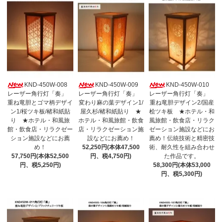
KND-450W-008
KND-450W-009
KND-450W-010
レーザー角行灯「奏」
レーザー角行灯「奏」
レーザー角行灯「奏」
重ね竜胆とゴマ柄デザイ
変わり麻の葉デザイン1/
重ね竜胆デザイン2/国産
ン1/桜ツキ板/楮和紙貼
屋久杉/楮和紙貼り ★
桧ツキ板 ★ホテル・和
り ★ホテル・和風旅
ホテル・和風旅館・飲食
風旅館・飲食店・リラク
館・飲食店・リラクゼー
店・リラクゼーション施
ゼーション施設などにお
ション施設などにお薦
設などにお薦め！
薦め！伝統技術と精密技
め！
52,250円(本体47,500
術、耐久性を組み合わせ
57,750円(本体52,500
円、税4,750円)
た作品です。
円、税5,250円)
58,300円(本体53,000
円、税5,300円)