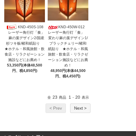
KND-450S-108
KND-450W-012
レーザー角行灯「奏」
レーザー角行灯「奏」
変わり麻の葉デザイン1/
麻の葉デザイン2/国産
ブラックチェリー/楮和
杉ツキ板/楮和紙貼り
紙貼り ★ホテル・和風
★ホテル・和風旅館・飲
旅館・飲食店・リラクゼ
食店・リラクゼーション
ーション施設などにお薦
施設などにお薦め！
め！
53,350円(本体48,500
48,950円(本体44,500
円、税4,850円)
円、税4,450円)
23
1
20
全
商品
-
表示
< Prev
Next >