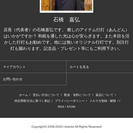
石橋 嘉弘
店長（代表者）の石橋嘉弘です。 癒しのアイテム行灯（あんどん）
はいかがですか？ 和紙を通した光は心が安らぎます。また木目を活
かした行灯もお勧めです。他には無いオリジナル行灯です。別注行
灯も賜わります。記念品・プレゼント等にもご利用下さい。
マイアカウント
カートを見る
お問い合わせ
ホーム
/
支払い方法について
/
配送・送料について
/
返品について
/
特定商取引法に基づく表記
/
プライバシーポリシー
/
メルマガ登録・解除
/ /
RSS
/
ATOM
Copyright© 2008-2020 i-interior All Rights Reserved