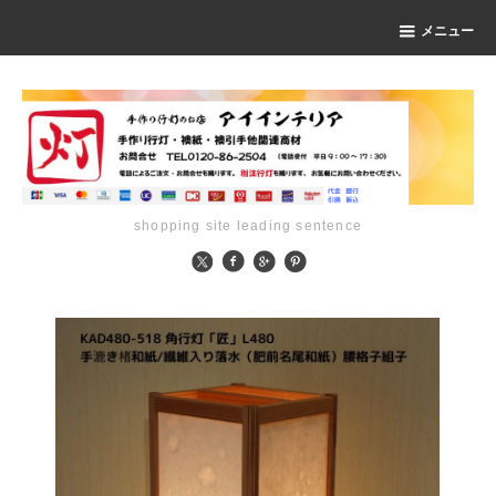
メニュー
shopping site leading sentence