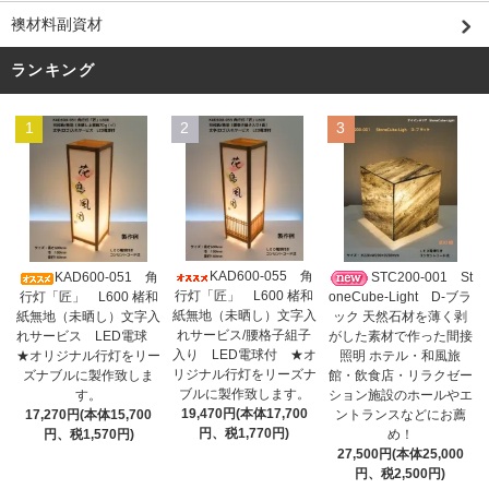
襖材料副資材
ランキング
1
2
3
KAD600-055 角
KAD600-051 角
STC200-001 St
行灯「匠」 L600 楮和
行灯「匠」 L600 楮和
oneCube-Light D-ブラ
紙無地（未晒し）文字入
紙無地（未晒し）文字入
ック 天然石材を薄く剥
れサービス/腰格子組子
れサービス LED電球
がした素材で作った間接
入り LED電球付 ★オ
★オリジナル行灯をリー
照明 ホテル・和風旅
リジナル行灯をリーズナ
ズナブルに製作致しま
館・飲食店・リラクゼー
ブルに製作致します。
す。
ション施設のホールやエ
19,470円(本体17,700
17,270円(本体15,700
ントランスなどにお薦
円、税1,770円)
円、税1,570円)
め！
27,500円(本体25,000
円、税2,500円)