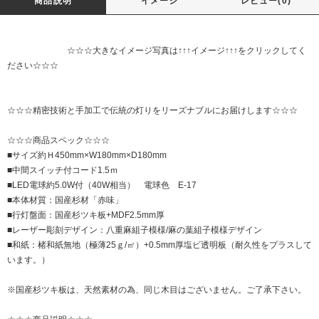
商品説明
イメージ
レビュー(0)
☆☆☆大きなイメージ写真は↑↑↑イメージ↑↑↑をクリックしてく
ださい☆☆☆
☆☆☆精密技術と手加工で伝統の灯りをリーズナブルにお届けします☆☆☆
☆☆☆商品スペック☆☆☆
■サイズ約Ｈ450mm×W180mm×D180mm
■中間スイッチ付コード1.5ｍ
■LED電球約5.0W付（40W相当） 電球色 E-17
■本体材質：国産杉材「赤味」
■行灯盤面：国産杉ツキ板+MDF2.5mm厚
■レーザー彫刻デザイン：八重麻組子模様/麻の葉組子模様デザイン
■和紙：楮和紙無地（極薄25ｇ/㎡）+0.5mm厚塩ビ透明板（耐久性をプラスして
います。）
※国産杉ツキ板は、天然素材の為、同じ木目はございません。ご了承下さい。