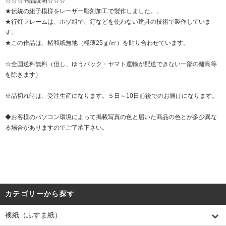
☆☆☆商品説明☆☆☆
★伝統の組子模様をレーザー彫刻加工で製作しました。。
★行灯フレームは、ホゾ組で、釘などを使わない建具の技術で製作していま
す。
★この作品は、楮和紙無地（極薄25ｇ/㎡）を貼り合わせています。
☆全国送料無料（但し、ゆうパック・ヤマト運輸が配送できない一部の離島等
を除きます）
※品切れ時は、受注生産になります。５日～10日前後でのお届けになります。
◆お客様のパソコン環境によって掲載写真の色と届いた商品の色とが多少異な
る場合がありますのでご了承下さい。
カテゴリーから探す
襖紙（ふすま紙）