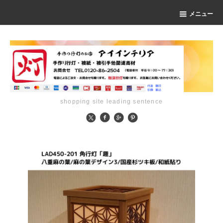
メニュー
shopping site leading sentence