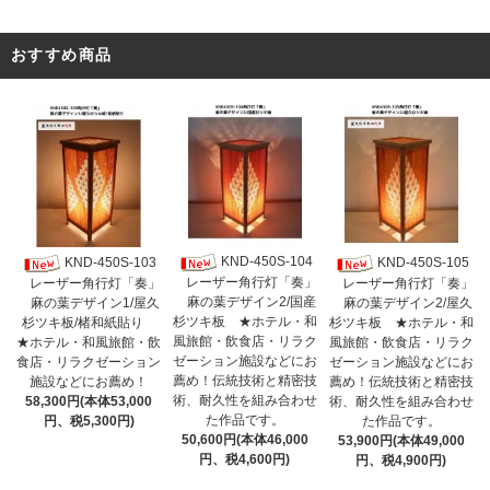
おすすめ商品
KND-450S-104
KND-450S-103
KND-450S-105
レーザー角行灯「奏」
レーザー角行灯「奏」
レーザー角行灯「奏」
麻の葉デザイン2/国産
麻の葉デザイン1/屋久
麻の葉デザイン2/屋久
杉ツキ板 ★ホテル・和
杉ツキ板/楮和紙貼り
杉ツキ板 ★ホテル・和
風旅館・飲食店・リラク
★ホテル・和風旅館・飲
風旅館・飲食店・リラク
ゼーション施設などにお
食店・リラクゼーション
ゼーション施設などにお
薦め！伝統技術と精密技
施設などにお薦め！
薦め！伝統技術と精密技
術、耐久性を組み合わせ
58,300円(本体53,000
術、耐久性を組み合わせ
た作品です。
円、税5,300円)
た作品です。
50,600円(本体46,000
53,900円(本体49,000
円、税4,600円)
円、税4,900円)