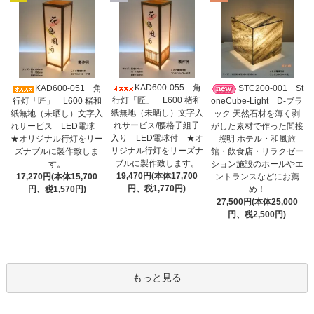
KAD600-055 角
KAD600-051 角
STC200-001 St
行灯「匠」 L600 楮和
行灯「匠」 L600 楮和
oneCube-Light D-ブラ
紙無地（未晒し）文字入
紙無地（未晒し）文字入
ック 天然石材を薄く剥
れサービス/腰格子組子
れサービス LED電球
がした素材で作った間接
入り LED電球付 ★オ
★オリジナル行灯をリー
照明 ホテル・和風旅
リジナル行灯をリーズナ
ズナブルに製作致しま
館・飲食店・リラクゼー
ブルに製作致します。
す。
ション施設のホールやエ
19,470円(本体17,700
17,270円(本体15,700
ントランスなどにお薦
円、税1,770円)
円、税1,570円)
め！
27,500円(本体25,000
円、税2,500円)
もっと見る