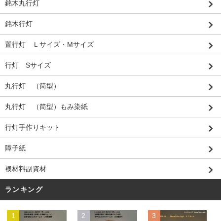
銘木丸行灯
銘木行灯
置行灯 Ｌサイズ・Mサイズ
行灯 Sサイズ
丸行灯 （筒型）
丸行灯 （筒型）もみ染紙
行灯手作りキット
障子紙
襖材料副資材
ランキング
1
2
3