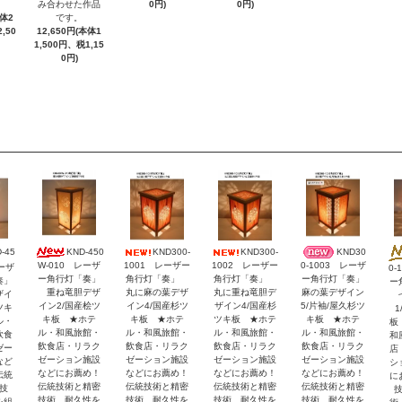
み合わせた作品
0円)
0円)
です。
本体2
12,650円(本体1
,50
1,500円、税1,15
0円)
KND-450
KND300-
KND300-
KND30
-45
W-010 レーザ
1001 レーザー
1002 レーザー
0-1003 レーザ
レーザ
0-
ー角行灯「奏」
角行灯「奏」
角行灯「奏」
ー角行灯「奏」
奏」
ー
重ね竜胆デザ
丸に麻の葉デザ
丸に重ね竜胆デ
麻の葉デザイン
ザイ
七
イン2/国産桧ツ
イン4/国産杉ツ
ザイン4/国産杉
5/片袖/屋久杉ツ
ツキ
1
キ板 ★ホテ
キ板 ★ホテ
ツキ板 ★ホテ
キ板 ★ホテ
ル・
板
ル・和風旅館・
ル・和風旅館・
ル・和風旅館・
ル・和風旅館・
飲食
和
飲食店・リラク
飲食店・リラク
飲食店・リラク
飲食店・リラク
ゼー
店
ゼーション施設
ゼーション施設
ゼーション施設
ゼーション施設
など
シ
などにお薦め！
などにお薦め！
などにお薦め！
などにお薦め！
伝統
に
伝統技術と精密
伝統技術と精密
伝統技術と精密
伝統技術と精密
技
技術、耐久性を
技術、耐久性を
技術、耐久性を
技術、耐久性を
を組