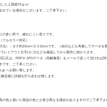
適した上質紙70ｇ/㎡
まれている場合がございます。ご了承下さい。
りの多い所で、破れにくい造りです。
（フルカラー対応）
法）：タテ約33cm×ヨコ15cmです。（余白なども考慮してデータを
等でレイアウト文字(ロゴ)などを確認してから製作に掛かります。
対応)又は、PDFや.JPGデータ（高解像度）をメールで送って頂ければ
きです。ご了承ください。
n.ne.jp へお願い致します。
文確定後に詳細を打ち合わせ致します。
真の色と届いた商品の色とが多少異なる場合がありますのでご了承下さ