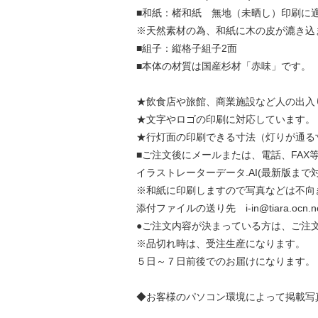
■和紙：楮和紙 無地（未晒し）印刷に
※天然素材の為、和紙に木の皮が漉き込
■組子：縦格子組子2面
■本体の材質は国産杉材「赤味」です。
★飲食店や旅館、商業施設など人の出入
★文字やロゴの印刷に対応しています。
★行灯面の印刷できる寸法（灯りが通る寸
■ご注文後にメールまたは、電話、FAX
イラストレーターデータ.AI(最新版まで
※和紙に印刷しますので写真などは不向
添付ファイルの送り先 i-in@tiara.oc
●ご注文内容が決まっている方は、ご注
※品切れ時は、受注生産になります。
５日～７日前後でのお届けになります。
◆お客様のパソコン環境によって掲載写