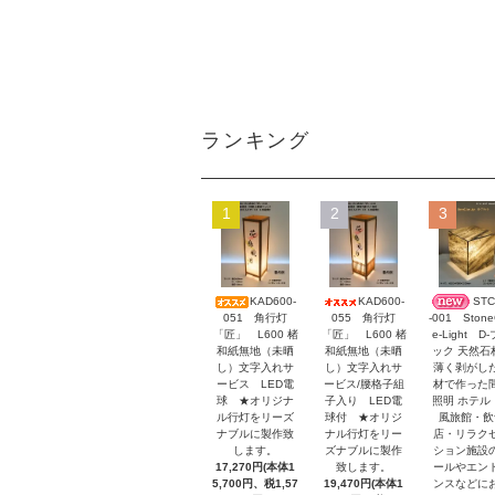
ランキング
1
2
3
KAD600-
KAD600-
STC
051 角行灯
055 角行灯
-001 Stone
「匠」 L600 楮
「匠」 L600 楮
e-Light D
和紙無地（未晒
和紙無地（未晒
ック 天然石
し）文字入れサ
し）文字入れサ
薄く剥がし
ービス LED電
ービス/腰格子組
材で作った
球 ★オリジナ
子入り LED電
照明 ホテル
ル行灯をリーズ
球付 ★オリジ
風旅館・飲
ナブルに製作致
ナル行灯をリー
店・リラク
します。
ズナブルに製作
ション施設
17,270円(本体1
致します。
ールやエン
5,700円、税1,57
19,470円(本体1
ンスなどに