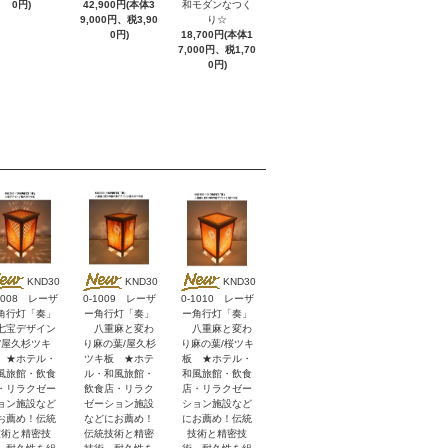
0円)
42,900円(本体3
和モダンなつく
9,000円、税3,90
り☆
0円)
18,700円(本体1
7,000円、税1,70
0円)
KND30
KND30
KND30
1008 レーザ
0-1009 レーザ
0-1010 レーザ
角行灯「奏」
ー角行灯「奏」
ー角行灯「奏」
宝デザイン
八重麻と変わ
八重麻と変わ
/屋久杉ツキ
り麻の葉/屋久杉
り麻の葉/桜ツキ
 ★ホテル・
ツキ板 ★ホテ
板 ★ホテル・
風旅館・飲食
ル・和風旅館・
和風旅館・飲食
・リラクゼー
飲食店・リラク
店・リラクゼー
ョン施設など
ゼーション施設
ション施設など
お薦め！伝統
などにお薦め！
にお薦め！伝統
技術と精密技
伝統技術と精密
技術と精密技