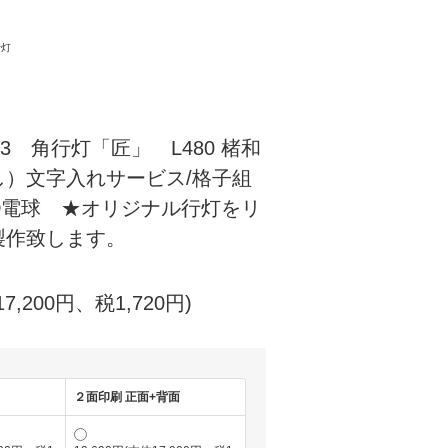
行灯
553 角行灯「匠」 L480 楮和
し）文字入れサービス/格子組
ED電球 ★オリジナル行灯をリ
製作致します。
17,200円、税1,720円)
２面印刷 正面+背面