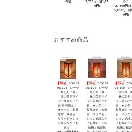
0円)
7,700円、税1,77
め！
0円)
27,500円(
5,000円、税2
0円)
おすすめ商品
KND-45
KND-45
KND
0S-103 レーザ
0S-104 レーザ
0S-105 
ー角行灯「奏」
ー角行灯「奏」
ー角行灯「
麻の葉デザイ
麻の葉デザイ
麻の葉デ
ン1/屋久杉ツキ
ン2/国産杉ツキ
ン2/屋久杉
板/楮和紙貼り
板 ★ホテル・
板 ★ホテ
★ホテル・和風
和風旅館・飲食
和風旅館・
旅館・飲食店・
店・リラクゼー
店・リラク
リラクゼーショ
ション施設など
ション施設
ン施設などにお
にお薦め！伝統
にお薦め！
薦め！
技術と精密技
技術と精密
58,300円(本体5
術、耐久性を組
術、耐久性