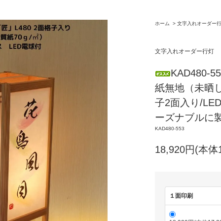
ホーム
>
文字入れオーダー
文字入れオーダー行灯
KAD480-
紙無地（未晒
子2面入り/L
ーズナブルに
KAD480-553
18,920円(本体
１面印刷