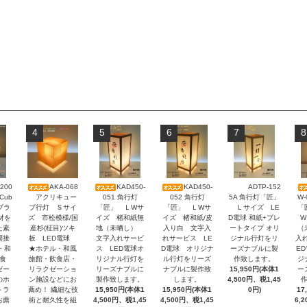
4
5
6
7
8
200
AKA-068
KAD450-
KAD450-
ADTP-152
アクリキュー
051 角行灯
052 角行灯
5A 角行灯「匠」
W
Cub
ブ行灯 Ｓサイ
「匠」 ＬWサ
「匠」 ＬWサ
Ｌサイズ LE
「
-ブラ
ズ 市松模様/国
イズ 楮和紙無
イズ 楮和紙/皮
D電球 和紙+プレ
W
材を
産杉(柾目)ツキ
地（未晒し）
入り白 文字入
ートタイプ オリ
（
た素
板 LED電球
文字入れサービ
れサービス LE
ジナル行灯をリ
入
間接
★ホテル・和風
ス LED電球オ
D電球 オリジナ
ーズナブルに製
E
・和
旅館・飲食店・
リジナル行灯を
ル行灯をリーズ
作致します。
ジ
食
リラクゼーショ
リーズナブルに
ナブルに製作致
15,950円(本体1
ー
ゼー
ン施設などにお
製作致します。
します。
4,500円、税1,45
のホ
薦め！ 繊細な技
15,950円(本体1
15,950円(本体1
0円)
17
トラ
術と耐久性を組
4,500円、税1,45
4,500円、税1,45
6,
お薦