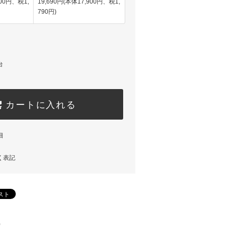
200円、税1,
19,690円(本体17,900円、税1,
790円)
台
カートに入れる
細
く表記
)