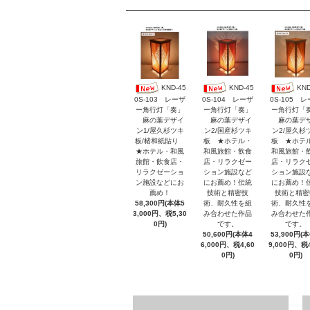
KND-45
KND-45
KND
0S-103 レーザ
0S-104 レーザ
0S-105 
ー角行灯「奏」
ー角行灯「奏」
ー角行灯「
麻の葉デザイ
麻の葉デザイ
麻の葉デ
ン1/屋久杉ツキ
ン2/国産杉ツキ
ン2/屋久杉
板/楮和紙貼り
板 ★ホテル・
板 ★ホテ
★ホテル・和風
和風旅館・飲食
和風旅館・
旅館・飲食店・
店・リラクゼー
店・リラク
リラクゼーショ
ション施設など
ション施設
ン施設などにお
にお薦め！伝統
にお薦め！
薦め！
技術と精密技
技術と精密
58,300円(本体5
術、耐久性を組
術、耐久性
3,000円、税5,30
み合わせた作品
み合わせた
0円)
です。
です。
50,600円(本体4
53,900円(
6,000円、税4,60
9,000円、税4
0円)
0円)