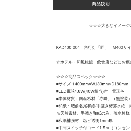
商品説明
☆☆☆大きなイメージ写真は↑↑↑
KAD400-004 角行灯「匠」 M40
☆ホテル・和風旅館・飲食店などにお薦
☆☆☆商品スペック☆☆☆
■サイズＨ400mm×W180mm×D180m
■LED電球4.8W(40W相当)付 電球色
■本体材質：国産杉材「赤味」（無塗装
■和紙：肥前名尾和紙/手漉き楮落水紙 
※天然素材、手漉き和紙の為、落水模様
■和紙補強材：塩ビ透明1mm厚
■中間スイッチ付コード1.5ｍ（コンセント