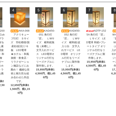
4
5
6
7
8
200
AKA-068
KAD450-
KAD450-
ADTP-152
アクリキュー
051 角行灯
052 角行灯
5A 角行灯「匠」
W
Cub
ブ行灯 Ｓサイ
「匠」 ＬWサ
「匠」 ＬWサ
Ｌサイズ LE
「
-ブラ
ズ 市松模様/国
イズ 楮和紙無
イズ 楮和紙/皮
D電球 和紙+プレ
W
材を
産杉(柾目)ツキ
地（未晒し）
入り白 文字入
ートタイプ オリ
（
た素
板 LED電球
文字入れサービ
れサービス LE
ジナル行灯をリ
入
間接
★ホテル・和風
ス LED電球オ
D電球 オリジナ
ーズナブルに製
E
・和
旅館・飲食店・
リジナル行灯を
ル行灯をリーズ
作致します。
ジ
食
リラクゼーショ
リーズナブルに
ナブルに製作致
15,950円(本体1
ー
ゼー
ン施設などにお
製作致します。
します。
4,500円、税1,45
のホ
薦め！ 繊細な技
15,950円(本体1
15,950円(本体1
0円)
17
トラ
術と耐久性を組
4,500円、税1,45
4,500円、税1,45
6,
お薦
み合わせた作品
0円)
0円)
です。
本体2
12,650円(本体1
,50
1,500円、税1,15
0円)