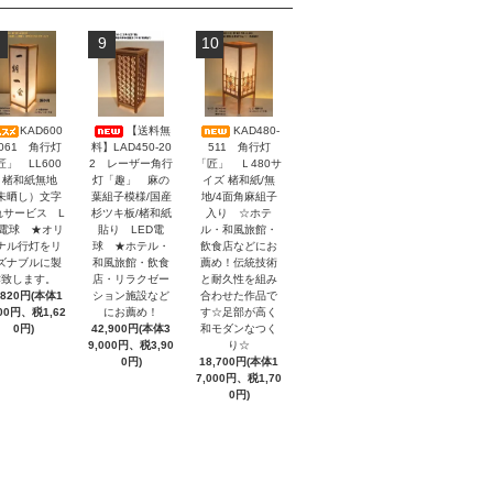
9
10
KAD600
【送料無
KAD480-
-061 角行灯
料】LAD450-20
511 角行灯
匠」 LL600
2 レーザー角行
「匠」 Ｌ480サ
 楮和紙無地
灯「趣」 麻の
イズ 楮和紙/無
未晒し）文字
葉組子模様/国産
地/4面角麻組子
れサービス L
杉ツキ板/楮和紙
入り ☆ホテ
D電球 ★オリ
貼り LED電
ル・和風旅館・
ナル行灯をリ
球 ★ホテル・
飲食店などにお
ズナブルに製
和風旅館・飲食
薦め！伝統技術
作致します。
店・リラクゼー
と耐久性を組み
,820円(本体1
ション施設など
合わせた作品で
200円、税1,62
にお薦め！
す☆足部が高く
0円)
42,900円(本体3
和モダンなつく
9,000円、税3,90
り☆
0円)
18,700円(本体1
7,000円、税1,70
0円)