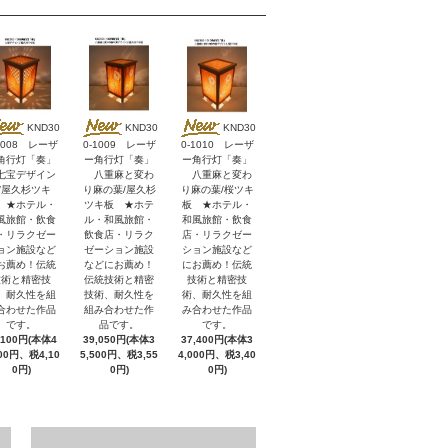
KND30
KND30
KND30
1008 レーザ
0-1009 レーザ
0-1010 レーザ
角行灯「奏」
ー角行灯「奏」
ー角行灯「奏」
宝デザイン
八重麻と変わ
八重麻と変わ
/屋久杉ツキ
り麻の葉/屋久杉
り麻の葉/桜ツキ
 ★ホテル・
ツキ板 ★ホテ
板 ★ホテル・
風旅館・飲食
ル・和風旅館・
和風旅館・飲食
・リラクゼー
飲食店・リラク
店・リラクゼー
ョン施設など
ゼーション施設
ション施設など
お薦め！伝統
などにお薦め！
にお薦め！伝統
技術と精密技
伝統技術と精密
技術と精密技
、耐久性を組
技術、耐久性を
術、耐久性を組
合わせた作品
組み合わせた作
み合わせた作品
です。
品です。
です。
,100円(本体4
39,050円(本体3
37,400円(本体3
000円、税4,10
5,500円、税3,55
4,000円、税3,40
0円)
0円)
0円)