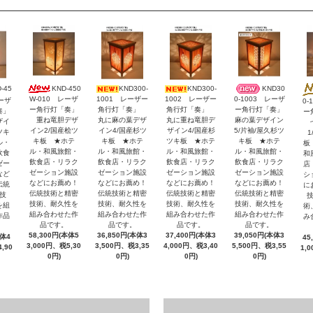
KND-450
KND300-
KND300-
KND30
-45
W-010 レーザ
1001 レーザー
1002 レーザー
0-1003 レーザ
レーザ
0-
ー角行灯「奏」
角行灯「奏」
角行灯「奏」
ー角行灯「奏」
奏」
ー
重ね竜胆デザ
丸に麻の葉デザ
丸に重ね竜胆デ
麻の葉デザイン
ザイ
七
イン2/国産桧ツ
イン4/国産杉ツ
ザイン4/国産杉
5/片袖/屋久杉ツ
ツキ
1
キ板 ★ホテ
キ板 ★ホテ
ツキ板 ★ホテ
キ板 ★ホテ
ル・
板
ル・和風旅館・
ル・和風旅館・
ル・和風旅館・
ル・和風旅館・
飲食
和
飲食店・リラク
飲食店・リラク
飲食店・リラク
飲食店・リラク
ゼー
店
ゼーション施設
ゼーション施設
ゼーション施設
ゼーション施設
など
シ
などにお薦め！
などにお薦め！
などにお薦め！
などにお薦め！
伝統
に
伝統技術と精密
伝統技術と精密
伝統技術と精密
伝統技術と精密
技
技術、耐久性を
技術、耐久性を
技術、耐久性を
技術、耐久性を
を組
術
組み合わせた作
組み合わせた作
組み合わせた作
組み合わせた作
作品
み
品です。
品です。
品です。
品です。
58,300円(本体5
36,850円(本体3
37,400円(本体3
39,050円(本体3
本体4
45
3,000円、税5,30
3,500円、税3,35
4,000円、税3,40
5,500円、税3,55
,90
1,
0円)
0円)
0円)
0円)