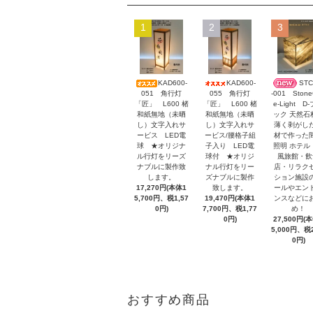
1
2
3
KAD600-
KAD600-
STC
051 角行灯
055 角行灯
-001 Stone
「匠」 L600 楮
「匠」 L600 楮
e-Light D
和紙無地（未晒
和紙無地（未晒
ック 天然石
し）文字入れサ
し）文字入れサ
薄く剥がし
ービス LED電
ービス/腰格子組
材で作った
球 ★オリジナ
子入り LED電
照明 ホテル
ル行灯をリーズ
球付 ★オリジ
風旅館・飲
ナブルに製作致
ナル行灯をリー
店・リラク
します。
ズナブルに製作
ション施設
17,270円(本体1
致します。
ールやエン
5,700円、税1,57
19,470円(本体1
ンスなどに
0円)
7,700円、税1,77
め！
0円)
27,500円(
5,000円、税2
0円)
おすすめ商品