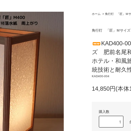
ホーム
>
角行灯 「匠」Ｍ
角行灯 「匠」Ｍサイズ
KAD400
ズ 肥前名尾
ホテル・和風
統技術と耐久
KAD400-004
14,850円(本体
購入数