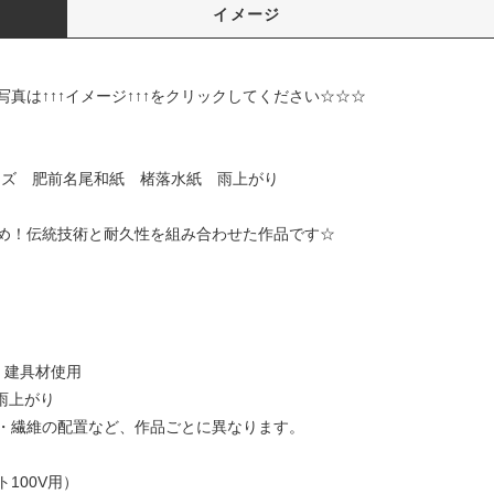
イメージ
イメージ↑↑↑をクリックしてください☆☆☆
0サイズ 肥前名尾和紙 楮落水紙 雨上がり
め！伝統技術と耐久性を組み合わせた作品です☆
m
）建具材使用
雨上がり
・繊維の配置など、作品ごとに異なります。
100V用）