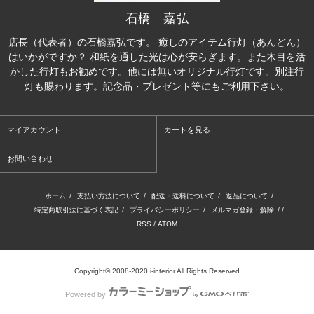
石橋 嘉弘
店長（代表者）の石橋嘉弘です。 癒しのアイテム行灯（あんどん）
はいかがですか？ 和紙を通した光は心が安らぎます。また木目を活
かした行灯もお勧めです。他には無いオリジナル行灯です。別注行
灯も賜わります。記念品・プレゼント等にもご利用下さい。
マイアカウント
カートを見る
お問い合わせ
ホーム
/
支払い方法について
/
配送・送料について
/
返品について
/
特定商取引法に基づく表記
/
プライバシーポリシー
/
メルマガ登録・解除
/ /
RSS
/
ATOM
Copyright© 2008-2020 i-interior All Rights Reserved
Powered by