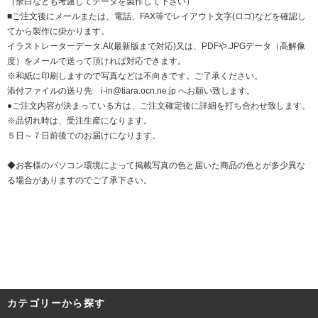
（余白なども考慮してデータを製作して下さい）
■ご注文後にメールまたは、電話、FAX等でレイアウト文字(ロゴ)などを確認し
てから製作に掛かります。
イラストレーターデータ.AI(最新版まで対応)又は、PDFや.JPGデータ（高解像
度）をメールで送って頂ければ対応できます。
※和紙に印刷しますので写真などは不向きです。ご了承ください。
添付ファイルの送り先 i-in@tiara.ocn.ne.jp へお願い致します。
●ご注文内容が決まっている方は、ご注文確定後に詳細を打ち合わせ致します。
※品切れ時は、受注生産になります。
５日～７日前後でのお届けになります。
◆お客様のパソコン環境によって掲載写真の色と届いた商品の色とが多少異な
る場合がありますのでご了承下さい。
カテゴリーから探す