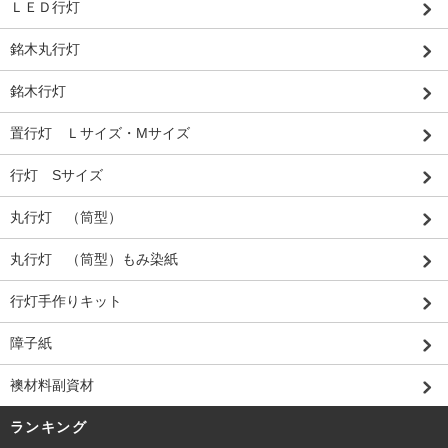
ＬＥＤ行灯
銘木丸行灯
銘木行灯
置行灯 Ｌサイズ・Mサイズ
行灯 Sサイズ
丸行灯 （筒型）
丸行灯 （筒型）もみ染紙
行灯手作りキット
障子紙
襖材料副資材
ランキング