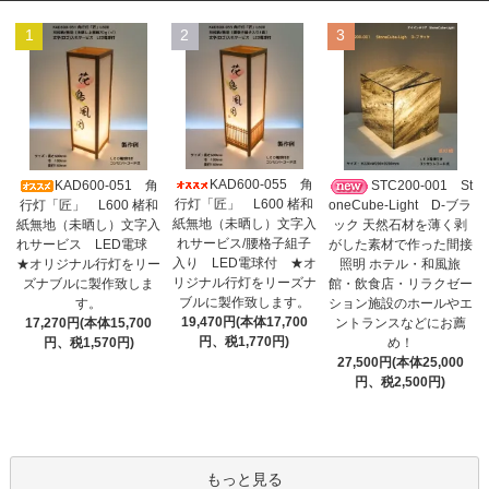
1
2
3
KAD600-055 角
KAD600-051 角
STC200-001 St
行灯「匠」 L600 楮和
行灯「匠」 L600 楮和
oneCube-Light D-ブラ
紙無地（未晒し）文字入
紙無地（未晒し）文字入
ック 天然石材を薄く剥
れサービス/腰格子組子
れサービス LED電球
がした素材で作った間接
入り LED電球付 ★オ
★オリジナル行灯をリー
照明 ホテル・和風旅
リジナル行灯をリーズナ
ズナブルに製作致しま
館・飲食店・リラクゼー
ブルに製作致します。
す。
ション施設のホールやエ
19,470円(本体17,700
17,270円(本体15,700
ントランスなどにお薦
円、税1,770円)
円、税1,570円)
め！
27,500円(本体25,000
円、税2,500円)
もっと見る