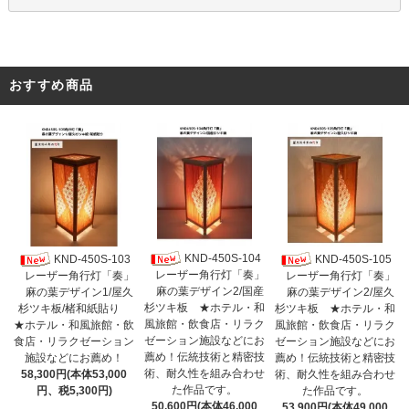
おすすめ商品
KND-450S-104
KND-450S-103
KND-450S-105
レーザー角行灯「奏」
レーザー角行灯「奏」
レーザー角行灯「奏」
麻の葉デザイン2/国産
麻の葉デザイン1/屋久
麻の葉デザイン2/屋久
杉ツキ板 ★ホテル・和
杉ツキ板/楮和紙貼り
杉ツキ板 ★ホテル・和
風旅館・飲食店・リラク
★ホテル・和風旅館・飲
風旅館・飲食店・リラク
ゼーション施設などにお
食店・リラクゼーション
ゼーション施設などにお
薦め！伝統技術と精密技
施設などにお薦め！
薦め！伝統技術と精密技
術、耐久性を組み合わせ
58,300円(本体53,000
術、耐久性を組み合わせ
た作品です。
円、税5,300円)
た作品です。
50,600円(本体46,000
53,900円(本体49,000