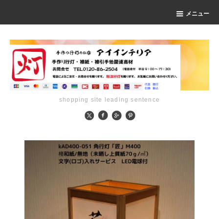
メニュー
shopping site leading sentence