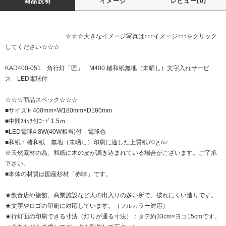
商品説明
イメージ
レビュー(0)
☆☆☆大きなイメージ写真は↑↑↑イメージ↑↑↑をクリック
してください☆☆☆
KAD400-051 角行灯「匠」 M400 楮和紙無地（未晒し）文字入れサービ
ス LED電球付
☆☆☆商品スペック☆☆☆
■サイズＨ400mm×W180mm×D180mm
■中間ｽｲｯﾁ付ｺｰﾄﾞ1.5ｍ
■LED電球4.8W(40W相当)付 電球色
■和紙：楮和紙 無地（未晒し）印刷に適した上質紙70ｇ/㎡
※天然素材の為、和紙に木の皮が漉き込まれている場合がございます。ご了承
下さい。
■本体の材質は国産杉材「赤味」です。
★飲食店や旅館、商業施設など人の出入りの多い所で、破れにくい造りです。
★文字やロゴの印刷に対応しています。（フルカラー対応）
★行灯面の印刷できる寸法（灯りが通る寸法）：タテ約33cm×ヨコ15cmです。