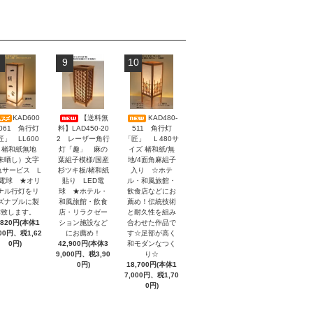
9
10
KAD600
【送料無
KAD480-
-061 角行灯
料】LAD450-20
511 角行灯
匠」 LL600
2 レーザー角行
「匠」 Ｌ480サ
 楮和紙無地
灯「趣」 麻の
イズ 楮和紙/無
未晒し）文字
葉組子模様/国産
地/4面角麻組子
れサービス L
杉ツキ板/楮和紙
入り ☆ホテ
D電球 ★オリ
貼り LED電
ル・和風旅館・
ナル行灯をリ
球 ★ホテル・
飲食店などにお
ズナブルに製
和風旅館・飲食
薦め！伝統技術
作致します。
店・リラクゼー
と耐久性を組み
,820円(本体1
ション施設など
合わせた作品で
200円、税1,62
にお薦め！
す☆足部が高く
0円)
42,900円(本体3
和モダンなつく
9,000円、税3,90
り☆
0円)
18,700円(本体1
7,000円、税1,70
0円)