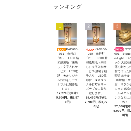
ランキング
1
2
3
KAD600-
KAD600-
STC
051 角行灯
055 角行灯
-001 Stone
「匠」 L600 楮
「匠」 L600 楮
e-Light D
和紙無地（未晒
和紙無地（未晒
ック 天然石
し）文字入れサ
し）文字入れサ
薄く剥がし
ービス LED電
ービス/腰格子組
材で作った
球 ★オリジナ
子入り LED電
照明 ホテル
ル行灯をリーズ
球付 ★オリジ
風旅館・飲
ナブルに製作致
ナル行灯をリー
店・リラク
します。
ズナブルに製作
ション施設
17,270円(本体1
致します。
ールやエン
5,700円、税1,57
19,470円(本体1
ンスなどに
0円)
7,700円、税1,77
め！
0円)
27,500円(
5,000円、税2
0円)