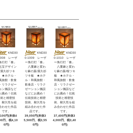
KND30
KND30
KND30
1008 レーザ
0-1009 レーザ
0-1010 レーザ
角行灯「奏」
ー角行灯「奏」
ー角行灯「奏」
宝デザイン
八重麻と変わ
八重麻と変わ
/屋久杉ツキ
り麻の葉/屋久杉
り麻の葉/桜ツキ
 ★ホテル・
ツキ板 ★ホテ
板 ★ホテル・
風旅館・飲食
ル・和風旅館・
和風旅館・飲食
・リラクゼー
飲食店・リラク
店・リラクゼー
ョン施設など
ゼーション施設
ション施設など
お薦め！伝統
などにお薦め！
にお薦め！伝統
技術と精密技
伝統技術と精密
技術と精密技
、耐久性を組
技術、耐久性を
術、耐久性を組
合わせた作品
組み合わせた作
み合わせた作品
です。
品です。
です。
,100円(本体4
39,050円(本体3
37,400円(本体3
000円、税4,10
5,500円、税3,55
4,000円、税3,40
0円)
0円)
0円)