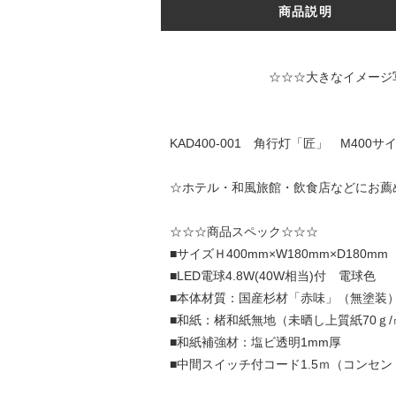
商品説明
☆☆☆大きなイメージ写真は↑↑↑
KAD400-001 角行灯「匠」 M40
☆ホテル・和風旅館・飲食店などにお薦
☆☆☆商品スペック☆☆☆
■サイズＨ400mm×W180mm×D180m
■LED電球4.8W(40W相当)付 電球色
■本体材質：国産杉材「赤味」（無塗装
■和紙：楮和紙無地（未晒し上質紙70ｇ
■和紙補強材：塩ビ透明1mm厚
■中間スイッチ付コード1.5ｍ（コンセント