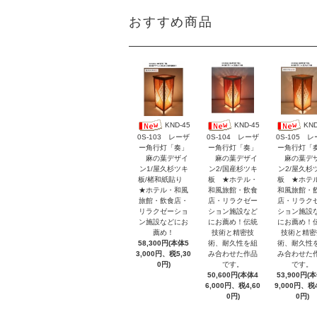
おすすめ商品
KND-45
KND-45
KND
0S-103 レーザ
0S-104 レーザ
0S-105 
ー角行灯「奏」
ー角行灯「奏」
ー角行灯「
麻の葉デザイ
麻の葉デザイ
麻の葉デ
ン1/屋久杉ツキ
ン2/国産杉ツキ
ン2/屋久杉
板/楮和紙貼り
板 ★ホテル・
板 ★ホテ
★ホテル・和風
和風旅館・飲食
和風旅館・
旅館・飲食店・
店・リラクゼー
店・リラク
リラクゼーショ
ション施設など
ション施設
ン施設などにお
にお薦め！伝統
にお薦め！
薦め！
技術と精密技
技術と精密
58,300円(本体5
術、耐久性を組
術、耐久性
3,000円、税5,30
み合わせた作品
み合わせた
0円)
です。
です。
50,600円(本体4
53,900円(
6,000円、税4,60
9,000円、税4
0円)
0円)