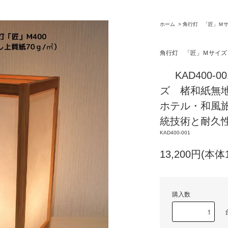
ホーム
>
角行灯 「匠」Ｍ
角行灯 「匠」Ｍサイズ
KAD400
ズ 楮和紙無地
ホテル・和風
統技術と耐久
KAD400-001
13,200円(本体
購入数