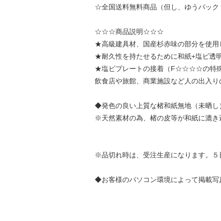
☆全国送料無料商品（但し、ゆうパック
☆☆☆商品説明☆☆☆
★高級建具材、国産杉赤味の部分を使用
★耐久性を持たせるために和紙+塩ビ透
★塩ビプレートの接着（F☆☆☆☆の特
飲食店や旅館、商業施設など人の出入り
◆発色の良い上質な楮和紙無地（未晒し
※天然素材の為、楮の皮等が和紙に漉き
※品切れ時は、受注生産になります。５
◆お客様のパソコン環境によって掲載写