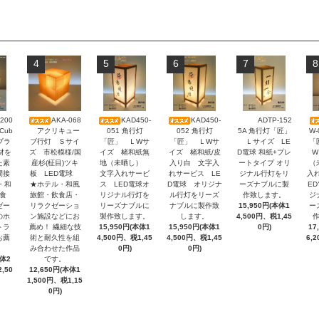
4
5
6
7
8
200
AKA-068
KAD450-
KAD450-
ADTP-152
アクリキュー
051 角行灯
052 角行灯
5A 角行灯「匠」
W
Cub
ブ行灯 Ｓサイ
「匠」 ＬWサ
「匠」 ＬWサ
Ｌサイズ LE
「
-ブラ
ズ 市松模様/国
イズ 楮和紙無
イズ 楮和紙/皮
D電球 和紙+プレ
W
材を
産杉(柾目)ツキ
地（未晒し）
入り白 文字入
ートタイプ オリ
（
た素
板 LED電球
文字入れサービ
れサービス LE
ジナル行灯をリ
入
間接
★ホテル・和風
ス LED電球オ
D電球 オリジナ
ーズナブルに製
E
・和
旅館・飲食店・
リジナル行灯を
ル行灯をリーズ
作致します。
ジ
食
リラクゼーショ
リーズナブルに
ナブルに製作致
15,950円(本体1
ー
ゼー
ン施設などにお
製作致します。
します。
4,500円、税1,45
のホ
薦め！ 繊細な技
15,950円(本体1
15,950円(本体1
0円)
17
トラ
術と耐久性を組
4,500円、税1,45
4,500円、税1,45
6,
お薦
み合わせた作品
0円)
0円)
です。
本体2
12,650円(本体1
,50
1,500円、税1,15
0円)