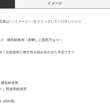
イメージ
イメージ↑↑↑をクリックしてください☆☆☆
0サイズ 楮和紙無地（未晒し上質紙70ｇ/㎡）
め！伝統技術と耐久性を組み合わせた作品です☆
m
）建具材使用
/㎡）阿波和紙使用
100V用）