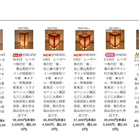
KND-450
KND300-
KND300-
KND30
-45
W-010 レーザ
1001 レーザー
1002 レーザー
0-1003 レーザ
レーザ
0-
ー角行灯「奏」
角行灯「奏」
角行灯「奏」
ー角行灯「奏」
奏」
ー
重ね竜胆デザ
丸に麻の葉デザ
丸に重ね竜胆デ
麻の葉デザイン
ザイ
七
イン2/国産桧ツ
イン4/国産杉ツ
ザイン4/国産杉
5/片袖/屋久杉ツ
ツキ
1
キ板 ★ホテ
キ板 ★ホテ
ツキ板 ★ホテ
キ板 ★ホテ
ル・
板
ル・和風旅館・
ル・和風旅館・
ル・和風旅館・
ル・和風旅館・
飲食
和
飲食店・リラク
飲食店・リラク
飲食店・リラク
飲食店・リラク
ゼー
店
ゼーション施設
ゼーション施設
ゼーション施設
ゼーション施設
など
シ
などにお薦め！
などにお薦め！
などにお薦め！
などにお薦め！
伝統
に
伝統技術と精密
伝統技術と精密
伝統技術と精密
伝統技術と精密
技
技術、耐久性を
技術、耐久性を
技術、耐久性を
技術、耐久性を
を組
術
組み合わせた作
組み合わせた作
組み合わせた作
組み合わせた作
作品
み
品です。
品です。
品です。
品です。
58,300円(本体5
36,850円(本体3
37,400円(本体3
39,050円(本体3
本体4
45
3,000円、税5,30
3,500円、税3,35
4,000円、税3,40
5,500円、税3,55
,90
1,
0円)
0円)
0円)
0円)