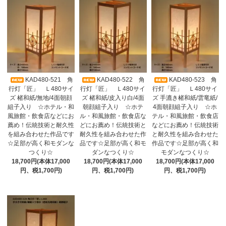
KAD480-521 角
KAD480-522 角
KAD480-523 角
行灯「匠」 Ｌ480サイ
行灯「匠」 Ｌ480サイ
行灯「匠」 Ｌ480サイ
ズ 楮和紙/無地/4面朝顔
ズ 楮和紙/皮入り白/4面
ズ 手漉き楮和紙/雲竜紙/
組子入り ☆ホテル・和
朝顔組子入り ☆ホテ
4面朝顔組子入り ☆ホ
風旅館・飲食店などにお
ル・和風旅館・飲食店な
テル・和風旅館・飲食店
薦め！伝統技術と耐久性
どにお薦め！伝統技術と
などにお薦め！伝統技術
を組み合わせた作品です
耐久性を組み合わせた作
と耐久性を組み合わせた
☆足部が高く和モダンな
品です☆足部が高く和モ
作品です☆足部が高く和
つくり☆
ダンなつくり☆
モダンなつくり☆
18,700円(本体17,000
18,700円(本体17,000
18,700円(本体17,000
円、税1,700円)
円、税1,700円)
円、税1,700円)