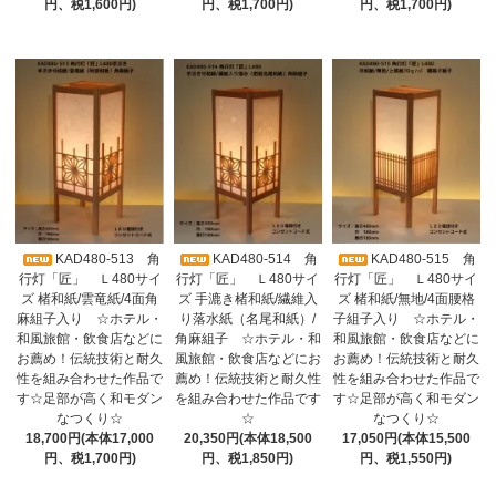
円、税1,600円)
円、税1,700円)
円、税1,700円)
KAD480-513 角
KAD480-514 角
KAD480-515 角
行灯「匠」 Ｌ480サイ
行灯「匠」 Ｌ480サイ
行灯「匠」 Ｌ480サイ
ズ 楮和紙/雲竜紙/4面角
ズ 手漉き楮和紙/繊維入
ズ 楮和紙/無地/4面腰格
麻組子入り ☆ホテル・
り落水紙（名尾和紙）/
子組子入り ☆ホテル・
和風旅館・飲食店などに
角麻組子 ☆ホテル・和
和風旅館・飲食店などに
お薦め！伝統技術と耐久
風旅館・飲食店などにお
お薦め！伝統技術と耐久
性を組み合わせた作品で
薦め！伝統技術と耐久性
性を組み合わせた作品で
す☆足部が高く和モダン
を組み合わせた作品です
す☆足部が高く和モダン
なつくり☆
☆
なつくり☆
18,700円(本体17,000
20,350円(本体18,500
17,050円(本体15,500
円、税1,700円)
円、税1,850円)
円、税1,550円)