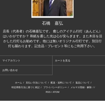
石橋 嘉弘
店長（代表者）の石橋嘉弘です。 癒しのアイテム行灯（あんどん）
はいかがですか？ 和紙を通した光は心が安らぎます。また木目を活
かした行灯もお勧めです。他には無いオリジナル行灯です。別注行
灯も賜わります。記念品・プレゼント等にもご利用下さい。
マイアカウント
カートを見る
お問い合わせ
ホーム
/
支払い方法について
/
配送・送料について
/
返品について
/
特定商取引法に基づく表記
/
プライバシーポリシー
/
メルマガ登録・解除
/ /
RSS
/
ATOM