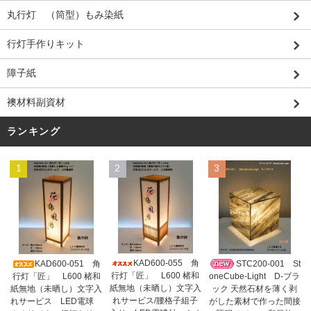
丸行灯 （筒型）もみ染紙
行灯手作りキット
障子紙
襖材料副資材
ランキング
1
2
3
KAD600-055 角
KAD600-051 角
STC200-001 St
行灯「匠」 L600 楮和
行灯「匠」 L600 楮和
oneCube-Light D-ブラ
紙無地（未晒し）文字入
紙無地（未晒し）文字入
ック 天然石材を薄く剥
れサービス/腰格子組子
れサービス LED電球
がした素材で作った間接