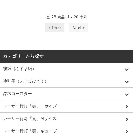
28
1
20
全
商品
-
表示
< Prev
Next >
カテゴリーから探す
襖紙（ふすま紙）
襖引手（ふすまひきて）
銘木コースター
レーザー行灯「奏」Ｌサイズ
レーザー行灯「奏」Mサイズ
レーザー行灯「奏」キューブ