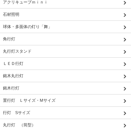
アクリキューブｍｉｎｉ
石材照明
球体・多面体の灯り「舞」
角行灯
丸行灯スタンド
ＬＥＤ行灯
銘木丸行灯
銘木行灯
置行灯 Ｌサイズ・Mサイズ
行灯 Sサイズ
丸行灯 （筒型）