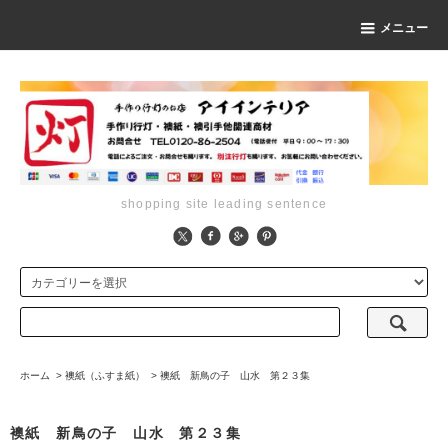
メニュー
shopping site leading sentence
ホーム
>
襖紙（ふすま紙）
>
襖紙 新鳥の子 山水 第２３集
襖紙 新鳥の子 山水 第２３集