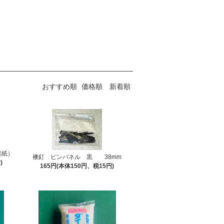
おすすめ順
価格順
新着順
裏紙）
襖釘 ピンパネル 黒 38mm
)
165円(本体150円、税15円)