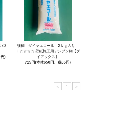
630
襖糊 ダイヤエコール 2ｋｇ入り
Ｆ☆☆☆☆ 壁紙施工用デンプン糊【ダ
0円)
イアックス】
715円(本体650円、税65円)
<
1
>