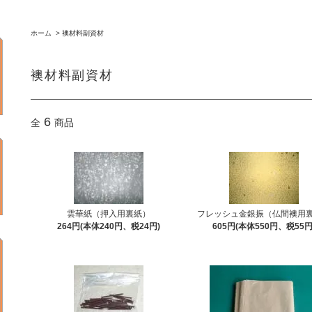
ホーム
>
襖材料副資材
襖材料副資材
6
全
商品
雲華紙（押入用裏紙）
フレッシュ金銀振（仏間襖用
264円(本体240円、税24円)
605円(本体550円、税55円