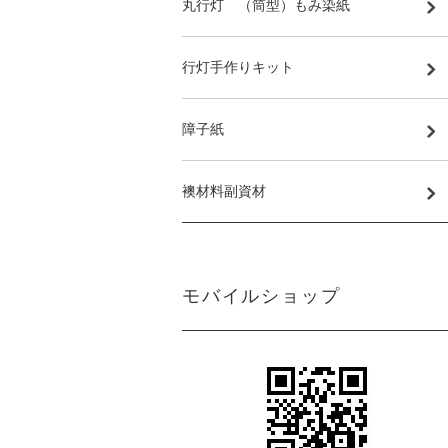
丸行灯 （筒型）もみ染紙
行灯手作りキット
障子紙
襖材料副資材
モバイルショップ