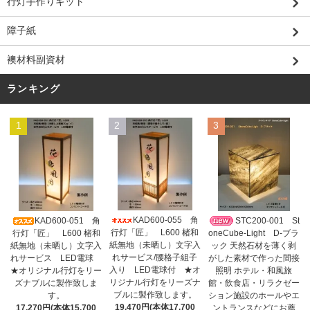
行灯手作りキット
障子紙
襖材料副資材
ランキング
1
2
3
KAD600-055 角
KAD600-051 角
STC200-001 St
行灯「匠」 L600 楮和
行灯「匠」 L600 楮和
oneCube-Light D-ブラ
紙無地（未晒し）文字入
紙無地（未晒し）文字入
ック 天然石材を薄く剥
れサービス/腰格子組子
れサービス LED電球
がした素材で作った間接
入り LED電球付 ★オ
★オリジナル行灯をリー
照明 ホテル・和風旅
リジナル行灯をリーズナ
ズナブルに製作致しま
館・飲食店・リラクゼー
ブルに製作致します。
す。
ション施設のホールやエ
19,470円(本体17,700
17,270円(本体15,700
ントランスなどにお薦