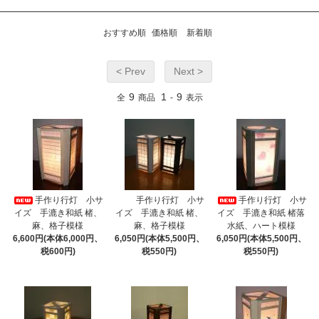
おすすめ順
価格順
新着順
< Prev
Next >
9
1
9
全
商品
-
表示
手作り行灯 小サ
手作り行灯 小サ
手作り行灯 小サ
イズ 手漉き和紙 楮、
イズ 手漉き和紙 楮、
イズ 手漉き和紙 楮落
麻、格子模様
麻、格子模様
水紙、ハート模様
6,600円(本体6,000円、
6,050円(本体5,500円、
6,050円(本体5,500円、
税600円)
税550円)
税550円)