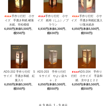
手作り行灯 小サ
手作り行灯 小サ
手作り行灯 小サ
イズ 手漉き和紙 楮落
イズ 紙布（しふ）／ブ
イズ 手漉き和紙紅葉入
水紙、市松模様
ラウン
り/落水紙赤
6,050円(本体5,500円、
6,930円(本体6,300円、
6,050円(本体5,500円、
税550円)
税630円)
税550円)
ADS-202 手作り行灯 S
ADS-203 手作り行灯
ADS-204 手作り
サイズ 手漉き和紙 紅
Ｓサイズ やよい染Ｎ
行灯 小サイズ 手染和
葉入り
ｏ．2
紙 京やまと２２
6,050円(本体5,500円、
6,050円(本体5,500円、
6,050円(本体5,500円、
税550円)
税550円)
税550円)
9
1
9
全
商品
-
表示