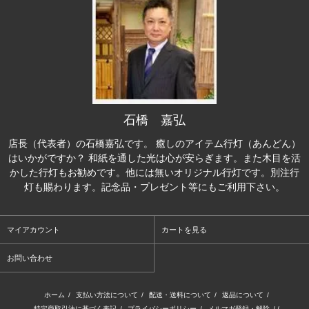
石橋 嘉弘
店長（代表者）の石橋嘉弘です。 癒しのアイテム行灯（あんどん）
はいかがですか？ 和紙を通した光は心が安らぎます。また木目を活
かした行灯もお勧めです。他には無いオリジナル行灯です。別注行
灯も賜わります。記念品・プレゼント等にもご利用下さい。
マイアカウント
カートを見る
お問い合わせ
ホーム
/
支払い方法について
/
配送・送料について
/
返品について
/
特定商取引法に基づく表記
/
プライバシーポリシー
/
メルマガ登録・解除
/ /