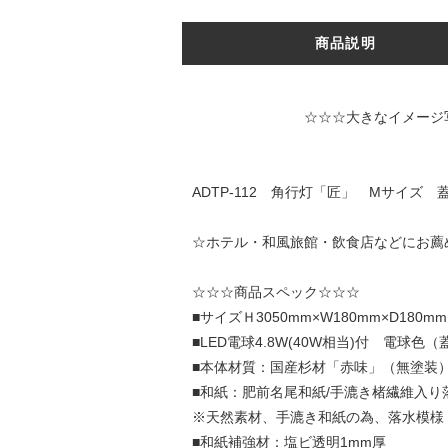
商品説明
☆☆☆大きなイメージ写真は↑↑↑
ADTP-112 角行灯「匠」 Mサイ
☆ホテル・和風旅館・飲食店などにお薦
☆☆☆商品スペック☆☆☆
■サイズＨ3050mm×W180mm×D180
■LED電球4.8W(40W相当)付 電球色（
■本体材質：国産杉材「赤味」（無塗装
■和紙：肥前名尾和紙/手漉き楮繊維入り
※天然素材、手漉き和紙の為、落水模様
■和紙補強材：塩ビ透明1mm厚