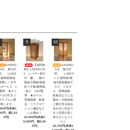
9
10
KAD600
【送料無
KAD480-
-061 角行灯
料】LAD450-20
511 角行灯
匠」 LL600
2 レーザー角行
「匠」 Ｌ480サ
 楮和紙無地
灯「趣」 麻の
イズ 楮和紙/無
未晒し）文字
葉組子模様/国産
地/4面角麻組子
れサービス L
杉ツキ板/楮和紙
入り ☆ホテ
D電球 ★オリ
貼り LED電
ル・和風旅館・
ナル行灯をリ
球 ★ホテル・
飲食店などにお
ズナブルに製
和風旅館・飲食
薦め！伝統技術
作致します。
店・リラクゼー
と耐久性を組み
,820円(本体1
ション施設など
合わせた作品で
200円、税1,62
にお薦め！
す☆足部が高く
0円)
42,900円(本体3
和モダンなつく
9,000円、税3,90
り☆
0円)
18,700円(本体1