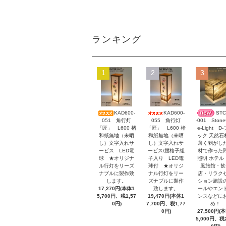
ランキング
1
2
3
KAD600-
KAD600-
STC
051 角行灯
055 角行灯
-001 Stone
「匠」 L600 楮
「匠」 L600 楮
e-Light D
和紙無地（未晒
和紙無地（未晒
ック 天然石
し）文字入れサ
し）文字入れサ
薄く剥がし
ービス LED電
ービス/腰格子組
材で作った
球 ★オリジナ
子入り LED電
照明 ホテル
ル行灯をリーズ
球付 ★オリジ
風旅館・飲
ナブルに製作致
ナル行灯をリー
店・リラク
します。
ズナブルに製作
ション施設
17,270円(本体1
致します。
ールやエン
5,700円、税1,57
19,470円(本体1
ンスなどに
0円)
7,700円、税1,77
め！
0円)
27,500円(
5,000円、税2