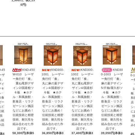
1,500円、税1,15
0円)
KND-450
KND300-
KND300-
KND30
-45
W-010 レーザ
1001 レーザー
1002 レーザー
0-1003 レーザ
レーザ
0-
ー角行灯「奏」
角行灯「奏」
角行灯「奏」
ー角行灯「奏」
奏」
ー
重ね竜胆デザ
丸に麻の葉デザ
丸に重ね竜胆デ
麻の葉デザイン
ザイ
七
イン2/国産桧ツ
イン4/国産杉ツ
ザイン4/国産杉
5/片袖/屋久杉ツ
ツキ
1
キ板 ★ホテ
キ板 ★ホテ
ツキ板 ★ホテ
キ板 ★ホテ
ル・
板
ル・和風旅館・
ル・和風旅館・
ル・和風旅館・
ル・和風旅館・
飲食
和
飲食店・リラク
飲食店・リラク
飲食店・リラク
飲食店・リラク
ゼー
店
ゼーション施設
ゼーション施設
ゼーション施設
ゼーション施設
など
シ
などにお薦め！
などにお薦め！
などにお薦め！
などにお薦め！
伝統
に
伝統技術と精密
伝統技術と精密
伝統技術と精密
伝統技術と精密
技
技術、耐久性を
技術、耐久性を
技術、耐久性を
技術、耐久性を
を組
術
組み合わせた作
組み合わせた作
組み合わせた作
組み合わせた作
作品
み
品です。
品です。
品です。
品です。
58,300円(本体5
36,850円(本体3
37,400円(本体3
39,050円(本体3
本体4
45