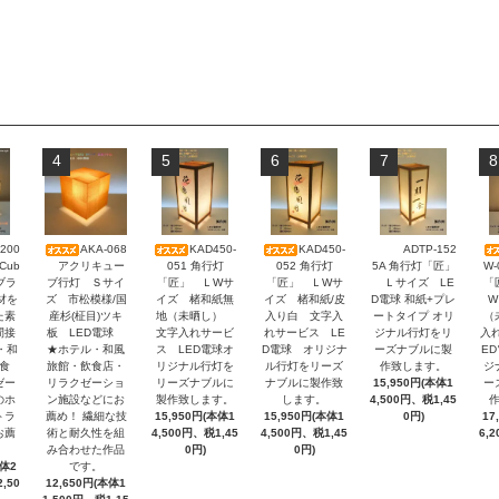
4
5
6
7
8
200
AKA-068
KAD450-
KAD450-
ADTP-152
アクリキュー
051 角行灯
052 角行灯
5A 角行灯「匠」
W
Cub
ブ行灯 Ｓサイ
「匠」 ＬWサ
「匠」 ＬWサ
Ｌサイズ LE
「
-ブラ
ズ 市松模様/国
イズ 楮和紙無
イズ 楮和紙/皮
D電球 和紙+プレ
W
材を
産杉(柾目)ツキ
地（未晒し）
入り白 文字入
ートタイプ オリ
（
た素
板 LED電球
文字入れサービ
れサービス LE
ジナル行灯をリ
入
間接
★ホテル・和風
ス LED電球オ
D電球 オリジナ
ーズナブルに製
E
・和
旅館・飲食店・
リジナル行灯を
ル行灯をリーズ
作致します。
ジ
食
リラクゼーショ
リーズナブルに
ナブルに製作致
15,950円(本体1
ー
ゼー
ン施設などにお
製作致します。
します。
4,500円、税1,45
のホ
薦め！ 繊細な技
15,950円(本体1
15,950円(本体1
0円)
17
トラ
術と耐久性を組
4,500円、税1,45
4,500円、税1,45
6,
お薦
み合わせた作品
0円)
0円)
です。
本体2
12,650円(本体1
,50