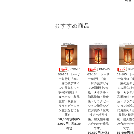
0円)
おすすめ商品
KND-45
KND-45
KND
0S-103 レーザ
0S-104 レーザ
0S-105 
ー角行灯「奏」
ー角行灯「奏」
ー角行灯「
麻の葉デザイ
麻の葉デザイ
麻の葉デ
ン1/屋久杉ツキ
ン2/国産杉ツキ
ン2/屋久杉
板/楮和紙貼り
板 ★ホテル・
板 ★ホテ
★ホテル・和風
和風旅館・飲食
和風旅館・
旅館・飲食店・
店・リラクゼー
店・リラク
リラクゼーショ
ション施設など
ション施設
ン施設などにお
にお薦め！伝統
にお薦め！
薦め！
技術と精密技
技術と精密
58,300円(本体5
術、耐久性を組
術、耐久性
3,000円、税5,30
み合わせた作品
み合わせた
0円)
です。
です。
50,600円(本体4
53,900円(