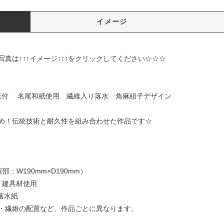
イメージ
イメージ↑↑↑をクリックしてください☆☆☆
ズ 蓋付 名尾和紙使用 繊維入り落水 角麻組子デザイン
め！伝統技術と耐久性を組み合わせた作品です☆
mm
蓋部：W190mm×D190mm）
）建具材使用
落水紙
・繊維の配置など、作品ごとに異なります。