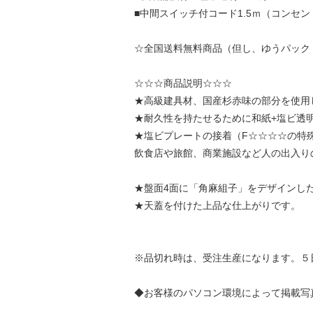
■中間スイッチ付コード1.5ｍ（コンセント
☆全国送料無料商品（但し、ゆうパック
☆☆☆商品説明☆☆☆
★高級建具材、国産杉赤味の部分を使用
★耐久性を持たせるために和紙+塩ビ透
★塩ビプレートの接着（F☆☆☆☆の特
飲食店や旅館、商業施設など人の出入り
★盤面4面に「角麻組子」をデザインし
★天蓋を付けた上品な仕上がりです。
※品切れ時は、受注生産になります。５
◆お客様のパソコン環境によって掲載写