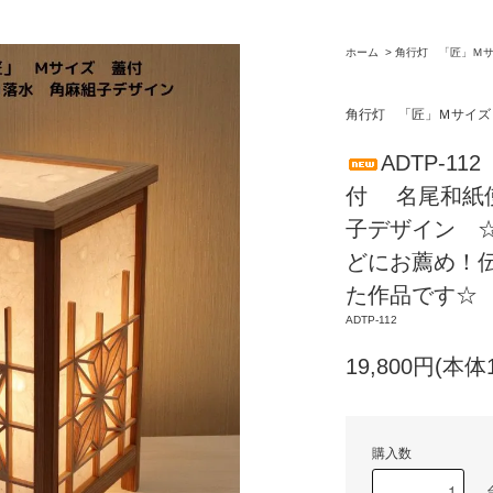
ホーム
>
角行灯 「匠」Ｍ
角行灯 「匠」Ｍサイズ
ADTP-1
付 名尾和紙
子デザイン 
どにお薦め！
た作品です☆
ADTP-112
19,800円(本体
購入数