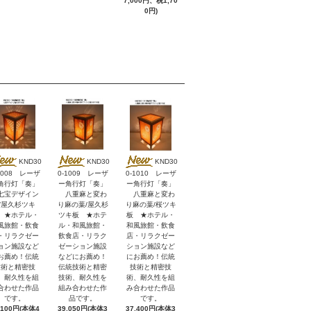
7,000円、税1,70
0円)
KND30
KND30
KND30
1008 レーザ
0-1009 レーザ
0-1010 レーザ
角行灯「奏」
ー角行灯「奏」
ー角行灯「奏」
宝デザイン
八重麻と変わ
八重麻と変わ
/屋久杉ツキ
り麻の葉/屋久杉
り麻の葉/桜ツキ
 ★ホテル・
ツキ板 ★ホテ
板 ★ホテル・
風旅館・飲食
ル・和風旅館・
和風旅館・飲食
・リラクゼー
飲食店・リラク
店・リラクゼー
ョン施設など
ゼーション施設
ション施設など
お薦め！伝統
などにお薦め！
にお薦め！伝統
技術と精密技
伝統技術と精密
技術と精密技
、耐久性を組
技術、耐久性を
術、耐久性を組
合わせた作品
組み合わせた作
み合わせた作品
です。
品です。
です。
,100円(本体4
39,050円(本体3
37,400円(本体3