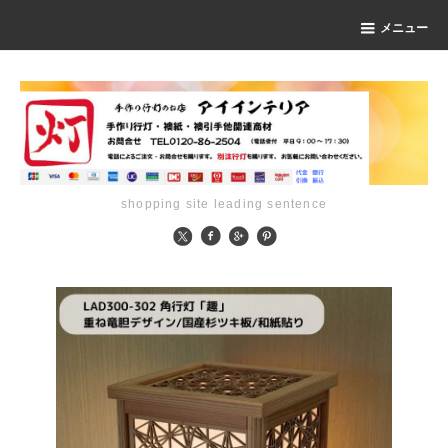
メニュー
shopping site leading sentence