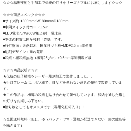
☆☆☆精密技術と手加工で伝統の灯りをリーズナブルにお届けします☆☆☆
☆☆☆商品スペック☆☆☆
■サイズ約Ｈ300mm×W180mm×D180mm
■中間スイッチ付コード1.5ｍ
■LED電球7.7W(60W相当)付 電球色
■本体の材質は国産杉材「赤味」です。
■行灯盤面：天然銘木 国産杉ツキ板+MDF2.5mm厚使用
■彫刻デザイン：重ね竜胆
■和紙：楮和紙無地（極薄25g/㎡）+0.5mm厚透明塩ビ板
☆☆☆商品説明☆☆☆
★伝統の組子模様をレーザー彫刻加工で製作しました。。
★行灯フレームは、ホゾ組で、釘などを使わない建具の技術で製作していま
す。
★この作品は、極薄の和紙を貼り合わせて製作しています。和紙を通した癒し
の灯りをお楽しみ下さい。
■贈り物としてもオススメです（専用化粧箱入り）！
☆全国送料無料（但し、ゆうパック・ヤマト運輸が配送できない一部の離島等
を除きます）