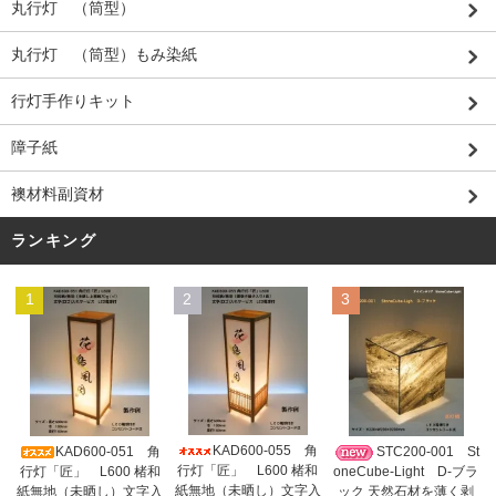
丸行灯 （筒型）
丸行灯 （筒型）もみ染紙
行灯手作りキット
障子紙
襖材料副資材
ランキング
1
2
3
KAD600-055 角
KAD600-051 角
STC200-001 St
行灯「匠」 L600 楮和
行灯「匠」 L600 楮和
oneCube-Light D-ブラ
紙無地（未晒し）文字入
紙無地（未晒し）文字入
ック 天然石材を薄く剥