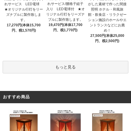
れサービス/腰格子組子
れサービス LED電球
がした素材で作った間接
入り LED電球付 ★オ
★オリジナル行灯をリー
照明 ホテル・和風旅
リジナル行灯をリーズナ
ズナブルに製作致しま
館・飲食店・リラクゼー
ブルに製作致します。
す。
ション施設のホールやエ
19,470円(本体17,700
17,270円(本体15,700
ントランスなどにお薦
円、税1,770円)
円、税1,570円)
め！
27,500円(本体25,000
円、税2,500円)
もっと見る
おすすめ商品