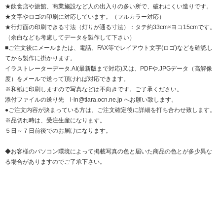
★飲食店や旅館、商業施設など人の出入りの多い所で、破れにくい造りです。
★文字やロゴの印刷に対応しています。（フルカラー対応）
★行灯面の印刷できる寸法（灯りが通る寸法）：タテ約33cm×ヨコ15cmです。
（余白なども考慮してデータを製作して下さい）
■ご注文後にメールまたは、電話、FAX等でレイアウト文字(ロゴ)などを確認し
てから製作に掛かります。
イラストレーターデータ.AI(最新版まで対応)又は、PDFや.JPGデータ（高解像
度）をメールで送って頂ければ対応できます。
※和紙に印刷しますので写真などは不向きです。ご了承ください。
添付ファイルの送り先 i-in@tiara.ocn.ne.jp へお願い致します。
●ご注文内容が決まっている方は、ご注文確定後に詳細を打ち合わせ致します。
※品切れ時は、受注生産になります。
５日～７日前後でのお届けになります。
◆お客様のパソコン環境によって掲載写真の色と届いた商品の色とが多少異な
る場合がありますのでご了承下さい。