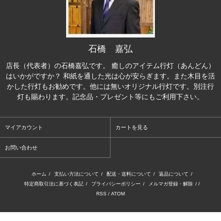
石橋 嘉弘
店長（代表者）の石橋嘉弘です。 癒しのアイテム行灯（あんどん）
はいかがですか？ 和紙を通した光は心が安らぎます。また木目を活
かした行灯もお勧めです。他には無いオリジナル行灯です。別注行
灯も賜わります。記念品・プレゼント等にもご利用下さい。
マイアカウント
カートを見る
お問い合わせ
ホーム
/
支払い方法について
/
配送・送料について
/
返品について
/
特定商取引法に基づく表記
/
プライバシーポリシー
/
メルマガ登録・解除
/ /
RSS
/
ATOM