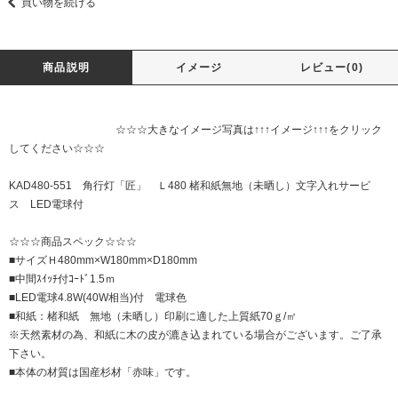
買い物を続ける
商品説明
イメージ
レビュー(0)
☆☆☆大きなイメージ写真は↑↑↑イメージ↑↑↑をクリック
してください☆☆☆
KAD480-551 角行灯「匠」 Ｌ480 楮和紙無地（未晒し）文字入れサービ
ス LED電球付
☆☆☆商品スペック☆☆☆
■サイズＨ480mm×W180mm×D180mm
■中間ｽｲｯﾁ付ｺｰﾄﾞ1.5ｍ
■LED電球4.8W(40W相当)付 電球色
■和紙：楮和紙 無地（未晒し）印刷に適した上質紙70ｇ/㎡
※天然素材の為、和紙に木の皮が漉き込まれている場合がございます。ご了承
下さい。
■本体の材質は国産杉材「赤味」です。