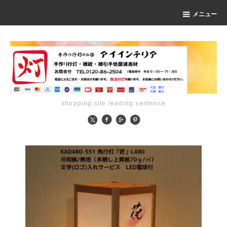
メニュー
shopping site leading sentence