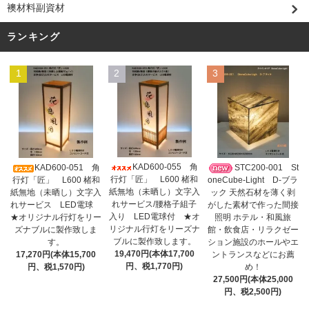
襖材料副資材
ランキング
1
2
3
KAD600-055 角
KAD600-051 角
STC200-001 St
行灯「匠」 L600 楮和
行灯「匠」 L600 楮和
oneCube-Light D-ブラ
紙無地（未晒し）文字入
紙無地（未晒し）文字入
ック 天然石材を薄く剥
れサービス/腰格子組子
れサービス LED電球
がした素材で作った間接
入り LED電球付 ★オ
★オリジナル行灯をリー
照明 ホテル・和風旅
リジナル行灯をリーズナ
ズナブルに製作致しま
館・飲食店・リラクゼー
ブルに製作致します。
す。
ション施設のホールやエ
19,470円(本体17,700
17,270円(本体15,700
ントランスなどにお薦
円、税1,770円)
円、税1,570円)
め！
27,500円(本体25,000
円、税2,500円)