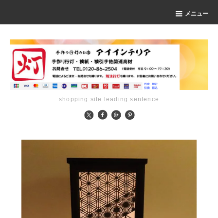
メニュー
shopping site leading sentence