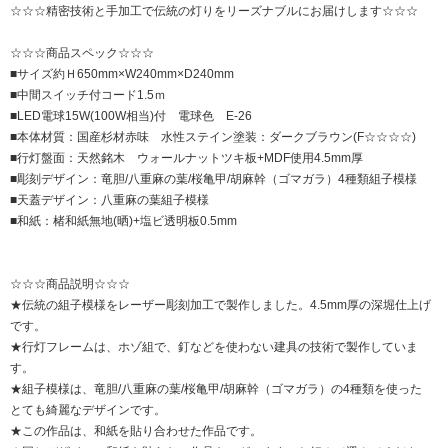
☆☆☆精密技術と手加工で伝統の灯りをリーズナブルにお届けします☆☆☆
☆☆☆商品スペック☆☆☆
■サイズ約Ｈ650mm×W240mm×D240mm
■中間スイッチ付コード1.5ｍ
■LED電球15W(100W相当)付 電球色 E-26
■本体材質：国産杉材赤味 水性ステイン塗装：ダークブラウン(F☆☆☆☆)
■行灯盤面：天然銘木 ウォールナットツキ板+MDF使用4.5mm厚
■彫刻デザイン：竜胆/八重麻の葉/桜亀甲/胡麻幹（ゴマガラ）4種類組子模様
■天蓋デザイン：八重麻の葉組子模様
■和紙：楮和紙無地(晒)+塩ビ透明板0.5mm
☆☆☆商品説明☆☆☆
★伝統の組子模様をレーザー彫刻加工で製作しました。4.5mm厚の深堀仕上げ
です。
★行灯フレームは、ホゾ組で、釘などを使わない建具の技術で製作していま
す。
★組子模様は、竜胆/八重麻の葉/桜亀甲/胡麻幹（ゴマガラ）の4種類を使った
とても綺麗なデザインです。
★この作品は、和紙を貼り合わせた作品です。