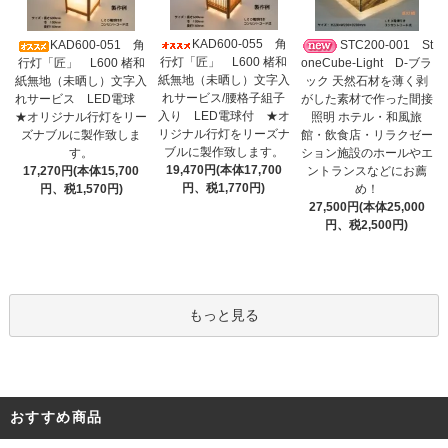
KAD600-055 角
KAD600-051 角
STC200-001 St
行灯「匠」 L600 楮和
行灯「匠」 L600 楮和
oneCube-Light D-ブラ
紙無地（未晒し）文字入
紙無地（未晒し）文字入
ック 天然石材を薄く剥
れサービス/腰格子組子
れサービス LED電球
がした素材で作った間接
入り LED電球付 ★オ
★オリジナル行灯をリー
照明 ホテル・和風旅
リジナル行灯をリーズナ
ズナブルに製作致しま
館・飲食店・リラクゼー
ブルに製作致します。
す。
ション施設のホールやエ
19,470円(本体17,700
17,270円(本体15,700
ントランスなどにお薦
円、税1,770円)
円、税1,570円)
め！
27,500円(本体25,000
円、税2,500円)
もっと見る
おすすめ商品