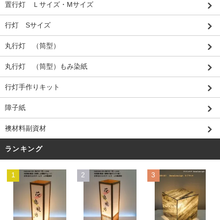
置行灯 Ｌサイズ・Mサイズ
行灯 Sサイズ
丸行灯 （筒型）
丸行灯 （筒型）もみ染紙
行灯手作りキット
障子紙
襖材料副資材
ランキング
1
2
3