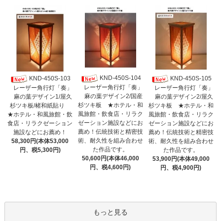
KND-450S-104
KND-450S-103
KND-450S-105
レーザー角行灯「奏」
レーザー角行灯「奏」
レーザー角行灯「奏」
麻の葉デザイン2/国産
麻の葉デザイン1/屋久
麻の葉デザイン2/屋久
杉ツキ板 ★ホテル・和
杉ツキ板/楮和紙貼り
杉ツキ板 ★ホテル・和
風旅館・飲食店・リラク
★ホテル・和風旅館・飲
風旅館・飲食店・リラク
ゼーション施設などにお
食店・リラクゼーション
ゼーション施設などにお
薦め！伝統技術と精密技
施設などにお薦め！
薦め！伝統技術と精密技
術、耐久性を組み合わせ
58,300円(本体53,000
術、耐久性を組み合わせ
た作品です。
円、税5,300円)
た作品です。
50,600円(本体46,000
53,900円(本体49,000
円、税4,600円)
円、税4,900円)
もっと見る