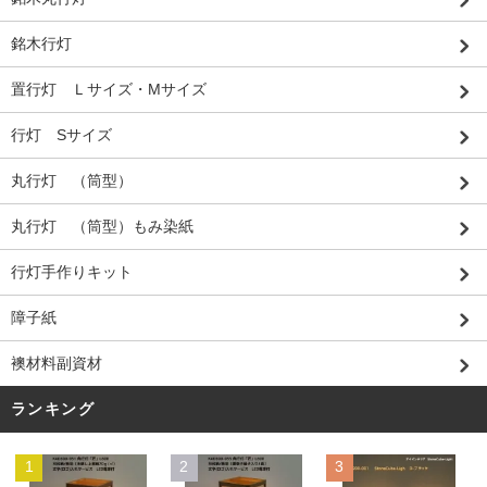
銘木行灯
置行灯 Ｌサイズ・Mサイズ
行灯 Sサイズ
丸行灯 （筒型）
丸行灯 （筒型）もみ染紙
行灯手作りキット
障子紙
襖材料副資材
ランキング
1
2
3