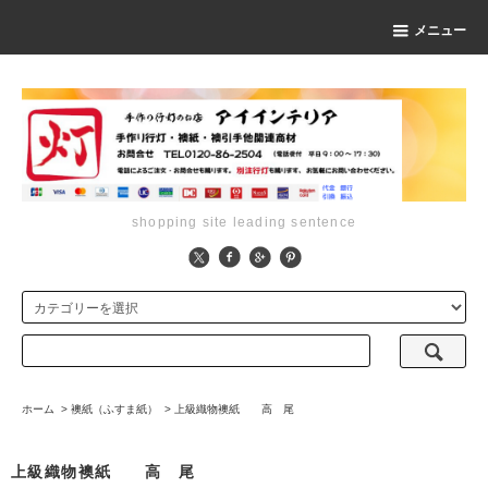
メニュー
shopping site leading sentence
ホーム
>
襖紙（ふすま紙）
>
上級織物襖紙 高 尾
上級織物襖紙 高 尾