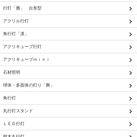
行灯「雅」 台形型
アクリル行灯
角行灯「凛」
アクリキューブ行灯
アクリキューブｍｉｎｉ
石材照明
球体・多面体の灯り「舞」
角行灯
丸行灯スタンド
ＬＥＤ行灯
銘木丸行灯