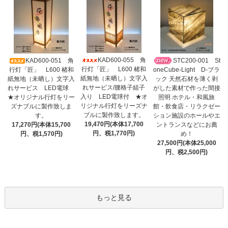
KAD600-055 角
KAD600-051 角
STC200-001 St
行灯「匠」 L600 楮和
行灯「匠」 L600 楮和
oneCube-Light D-ブラ
紙無地（未晒し）文字入
紙無地（未晒し）文字入
ック 天然石材を薄く剥
れサービス/腰格子組子
れサービス LED電球
がした素材で作った間接
入り LED電球付 ★オ
★オリジナル行灯をリー
照明 ホテル・和風旅
リジナル行灯をリーズナ
ズナブルに製作致しま
館・飲食店・リラクゼー
ブルに製作致します。
す。
ション施設のホールやエ
19,470円(本体17,700
17,270円(本体15,700
ントランスなどにお薦
円、税1,770円)
円、税1,570円)
め！
27,500円(本体25,000
円、税2,500円)
もっと見る