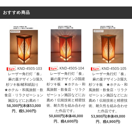
おすすめ商品
KND-450S-104
KND-450S-103
KND-450S-105
レーザー角行灯「奏」
レーザー角行灯「奏」
レーザー角行灯「奏」
麻の葉デザイン2/国産
麻の葉デザイン1/屋久
麻の葉デザイン2/屋久
杉ツキ板 ★ホテル・和
杉ツキ板/楮和紙貼り
杉ツキ板 ★ホテル・和
風旅館・飲食店・リラク
★ホテル・和風旅館・飲
風旅館・飲食店・リラク
ゼーション施設などにお
食店・リラクゼーション
ゼーション施設などにお
薦め！伝統技術と精密技
施設などにお薦め！
薦め！伝統技術と精密技
術、耐久性を組み合わせ
58,300円(本体53,000
術、耐久性を組み合わせ
た作品です。
円、税5,300円)
た作品です。
50,600円(本体46,000
53,900円(本体49,000
円、税4,600円)
円、税4,900円)