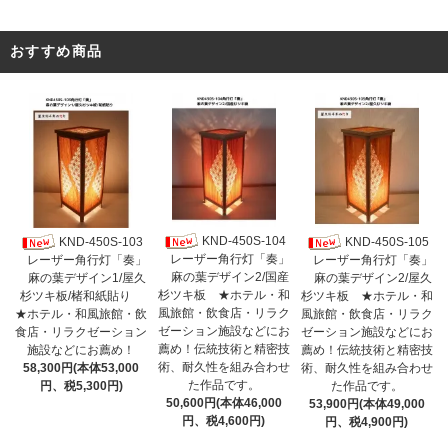
おすすめ商品
KND-450S-104
KND-450S-103
KND-450S-105
レーザー角行灯「奏」
レーザー角行灯「奏」
レーザー角行灯「奏」
麻の葉デザイン2/国産
麻の葉デザイン1/屋久
麻の葉デザイン2/屋久
杉ツキ板 ★ホテル・和
杉ツキ板/楮和紙貼り
杉ツキ板 ★ホテル・和
風旅館・飲食店・リラク
★ホテル・和風旅館・飲
風旅館・飲食店・リラク
ゼーション施設などにお
食店・リラクゼーション
ゼーション施設などにお
薦め！伝統技術と精密技
施設などにお薦め！
薦め！伝統技術と精密技
術、耐久性を組み合わせ
58,300円(本体53,000
術、耐久性を組み合わせ
た作品です。
円、税5,300円)
た作品です。
50,600円(本体46,000
53,900円(本体49,000
円、税4,600円)
円、税4,900円)