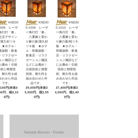
KND30
KND30
KND30
1008 レーザ
0-1009 レーザ
0-1010 レーザ
角行灯「奏」
ー角行灯「奏」
ー角行灯「奏」
宝デザイン
八重麻と変わ
八重麻と変わ
/屋久杉ツキ
り麻の葉/屋久杉
り麻の葉/桜ツキ
 ★ホテル・
ツキ板 ★ホテ
板 ★ホテル・
風旅館・飲食
ル・和風旅館・
和風旅館・飲食
・リラクゼー
飲食店・リラク
店・リラクゼー
ョン施設など
ゼーション施設
ション施設など
お薦め！伝統
などにお薦め！
にお薦め！伝統
技術と精密技
伝統技術と精密
技術と精密技
、耐久性を組
技術、耐久性を
術、耐久性を組
合わせた作品
組み合わせた作
み合わせた作品
です。
品です。
です。
,100円(本体4
39,050円(本体3
37,400円(本体3
000円、税4,10
5,500円、税3,55
4,000円、税3,40
0円)
0円)
0円)