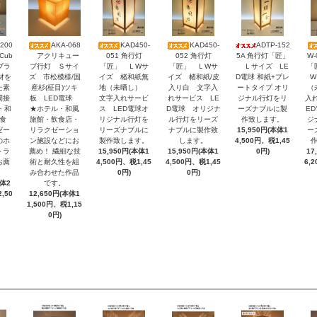
200
AKA-068
KAD450-
KAD450-
ADTP-152
アクリキュー
051 角行灯
052 角行灯
5A 角行灯「匠」
W
Cub
ブ行灯 Ｓサイ
「匠」 ＬWサ
「匠」 ＬWサ
Ｌサイズ LE
「
-ブラ
ズ 市松模様/国
イズ 楮和紙無
イズ 楮和紙/皮
D電球 和紙+プレ
W
材を
産杉(柾目)ツキ
地（未晒し）
入り白 文字入
ートタイプ オリ
（
た素
板 LED電球
文字入れサービ
れサービス LE
ジナル行灯をリ
入
間接
★ホテル・和風
ス LED電球オ
D電球 オリジナ
ーズナブルに製
E
・和
旅館・飲食店・
リジナル行灯を
ル行灯をリーズ
作致します。
ジ
食
リラクゼーショ
リーズナブルに
ナブルに製作致
15,950円(本体1
ー
ゼー
ン施設などにお
製作致します。
します。
4,500円、税1,45
のホ
薦め！ 繊細な技
15,950円(本体1
15,950円(本体1
0円)
17
トラ
術と耐久性を組
4,500円、税1,45
4,500円、税1,45
6,
お薦
み合わせた作品
0円)
0円)
です。
本体2
12,650円(本体1
,50
1,500円、税1,15
0円)