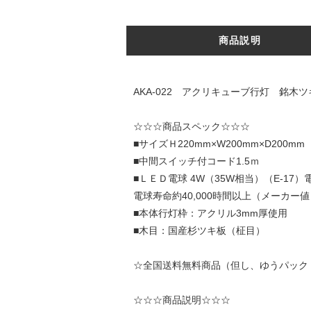
商品説明
AKA-022 アクリキューブ行灯 銘木
☆☆☆商品スペック☆☆☆
■サイズＨ220mm×W200mm×D200m
■中間スイッチ付コード1.5ｍ
■ＬＥＤ電球 4W（35W相当）（E-17）
電球寿命約40,000時間以上（メ
■本体行灯枠：アクリル3mm厚使用
■木目：国産杉ツキ板（柾目）
☆全国送料無料商品（但し、ゆうパック
☆☆☆商品説明☆☆☆