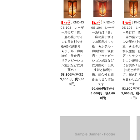
KND-45
KND-45
KND
0S-103 レーザ
0S-104 レーザ
0S-105 
ー角行灯「奏」
ー角行灯「奏」
ー角行灯「
麻の葉デザイ
麻の葉デザイ
麻の葉デ
ン1/屋久杉ツキ
ン2/国産杉ツキ
ン2/屋久杉
板/楮和紙貼り
板 ★ホテル・
板 ★ホテ
★ホテル・和風
和風旅館・飲食
和風旅館・
旅館・飲食店・
店・リラクゼー
店・リラク
リラクゼーショ
ション施設など
ション施設
ン施設などにお
にお薦め！伝統
にお薦め！
薦め！
技術と精密技
技術と精密
58,300円(本体5
術、耐久性を組
術、耐久性
3,000円、税5,30
み合わせた作品
み合わせた
0円)
です。
です。
50,600円(本体4
53,900円(
6,000円、税4,60
9,000円、税4
0円)
0円)