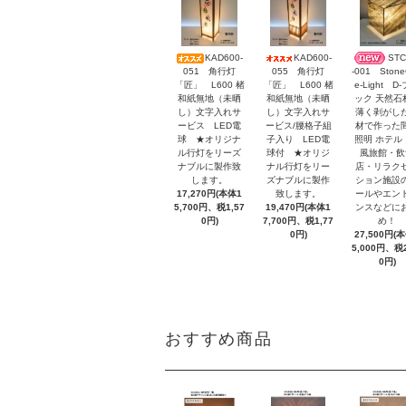
KAD600-
KAD600-
STC
051 角行灯
055 角行灯
-001 Stone
「匠」 L600 楮
「匠」 L600 楮
e-Light D
和紙無地（未晒
和紙無地（未晒
ック 天然石
し）文字入れサ
し）文字入れサ
薄く剥がし
ービス LED電
ービス/腰格子組
材で作った
球 ★オリジナ
子入り LED電
照明 ホテル
ル行灯をリーズ
球付 ★オリジ
風旅館・飲
ナブルに製作致
ナル行灯をリー
店・リラク
します。
ズナブルに製作
ション施設
17,270円(本体1
致します。
ールやエン
5,700円、税1,57
19,470円(本体1
ンスなどに
0円)
7,700円、税1,77
め！
0円)
27,500円(
5,000円、税2
0円)
おすすめ商品