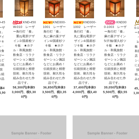
KND-450
KND300-
KND300-
KND30
-45
W-010 レーザ
1001 レーザー
1002 レーザー
0-1003 レーザ
レーザ
0-
ー角行灯「奏」
角行灯「奏」
角行灯「奏」
ー角行灯「奏」
奏」
ー
重ね竜胆デザ
丸に麻の葉デザ
丸に重ね竜胆デ
麻の葉デザイン
ザイ
七
イン2/国産桧ツ
イン4/国産杉ツ
ザイン4/国産杉
5/片袖/屋久杉ツ
ツキ
1
キ板 ★ホテ
キ板 ★ホテ
ツキ板 ★ホテ
キ板 ★ホテ
ル・
板
ル・和風旅館・
ル・和風旅館・
ル・和風旅館・
ル・和風旅館・
飲食
和
飲食店・リラク
飲食店・リラク
飲食店・リラク
飲食店・リラク
ゼー
店
ゼーション施設
ゼーション施設
ゼーション施設
ゼーション施設
など
シ
などにお薦め！
などにお薦め！
などにお薦め！
などにお薦め！
伝統
に
伝統技術と精密
伝統技術と精密
伝統技術と精密
伝統技術と精密
技
技術、耐久性を
技術、耐久性を
技術、耐久性を
技術、耐久性を
を組
術
組み合わせた作
組み合わせた作
組み合わせた作
組み合わせた作
作品
み
品です。
品です。
品です。
品です。
58,300円(本体5
36,850円(本体3
37,400円(本体3
39,050円(本体3
本体4
45
3,000円、税5,30
3,500円、税3,35
4,000円、税3,40
5,500円、税3,55
,90
1,
0円)
0円)
0円)
0円)