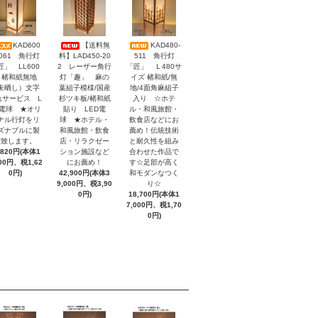
KAD600
【送料無
KAD480-
-061 角行灯
料】LAD450-20
511 角行灯
匠」 LL600
2 レーザー角行
「匠」 Ｌ480サ
 楮和紙無地
灯「趣」 麻の
イズ 楮和紙/無
未晒し）文字
葉組子模様/国産
地/4面角麻組子
れサービス L
杉ツキ板/楮和紙
入り ☆ホテ
D電球 ★オリ
貼り LED電
ル・和風旅館・
ナル行灯をリ
球 ★ホテル・
飲食店などにお
ズナブルに製
和風旅館・飲食
薦め！伝統技術
作致します。
店・リラクゼー
と耐久性を組み
,820円(本体1
ション施設など
合わせた作品で
200円、税1,62
にお薦め！
す☆足部が高く
0円)
42,900円(本体3
和モダンなつく
9,000円、税3,90
り☆
0円)
18,700円(本体1
7,000円、税1,70
0円)