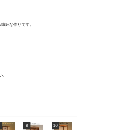
る繊細な作りです。
い。
9
10