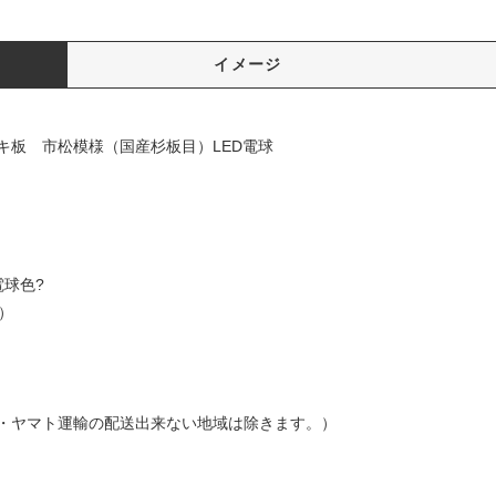
イメージ
ツキ板 市松模様（国産杉板目）LED電球
m
電球色?
ーカー値）
・ヤマト運輸の配送出来ない地域は除きます。）