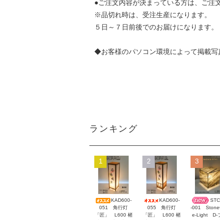
●ご注文内容が決まっている方は、ご注
※品切れ時は、受注生産になります。
５日～７日前後でのお届けになります。
◆お客様のパソコン環境によって掲載写
ランキング
1
2
3
KAD600-
KAD600-
STC
051 角行灯
055 角行灯
-001 Stone
「匠」 L600 楮
「匠」 L600 楮
e-Light D