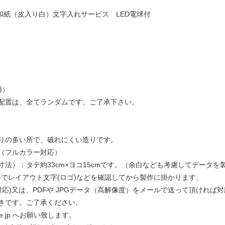
0 楮和紙（皮入り白）文字入れサービス LED電球付
m
用）
配置は、全てランダムです。ご了承下さい。
りの多い所で、破れにくい造りです。
（フルカラー対応）
法）：タテ約33cm×ヨコ15cmです。（余白なども考慮してデータを
等でレイアウト文字(ロゴ)などを確認してから製作に掛かります。
対応)又は、PDFや.JPGデータ（高解像度）をメールで送って頂ければ
きです。ご了承ください。
n.ne.jp へお願い致します。