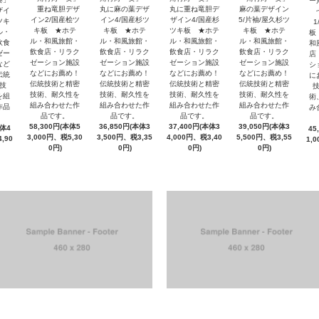
ー
重ね竜胆デザ
丸に麻の葉デザ
丸に重ね竜胆デ
麻の葉デザイン
ザイ
七
イン2/国産桧ツ
イン4/国産杉ツ
ザイン4/国産杉
5/片袖/屋久杉ツ
ツキ
1
キ板 ★ホテ
キ板 ★ホテ
ツキ板 ★ホテ
キ板 ★ホテ
ル・
板
ル・和風旅館・
ル・和風旅館・
ル・和風旅館・
ル・和風旅館・
飲食
和
飲食店・リラク
飲食店・リラク
飲食店・リラク
飲食店・リラク
ゼー
店
ゼーション施設
ゼーション施設
ゼーション施設
ゼーション施設
など
シ
などにお薦め！
などにお薦め！
などにお薦め！
などにお薦め！
伝統
に
伝統技術と精密
伝統技術と精密
伝統技術と精密
伝統技術と精密
技
技術、耐久性を
技術、耐久性を
技術、耐久性を
技術、耐久性を
を組
術
組み合わせた作
組み合わせた作
組み合わせた作
組み合わせた作
作品
み
品です。
品です。
品です。
品です。
58,300円(本体5
36,850円(本体3
37,400円(本体3
39,050円(本体3
本体4
45
3,000円、税5,30
3,500円、税3,35
4,000円、税3,40
5,500円、税3,55
,90
1,
0円)
0円)
0円)
0円)