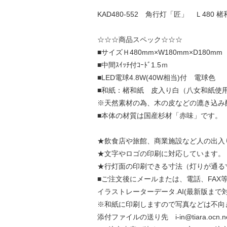
KAD480-552 角行灯「匠」 Ｌ48
☆☆☆商品スペック☆☆☆
■サイズＨ480mm×W180mm×D180m
■中間ｽｲｯﾁ付ｺｰﾄﾞ1.5ｍ
■LED電球4.8W(40W相当)付 電球色
■和紙：楮和紙 皮入り白（八女和紙使
※天然素材の為、木の皮などの漉き込み
■本体の材質は国産杉材「赤味」です。
★飲食店や旅館、商業施設など人の出入
★文字やロゴの印刷に対応しています。
★行灯面の印刷できる寸法（灯りが通る寸
■ご注文後にメールまたは、電話、FAX
イラストレーターデータ.AI(最新版まで
※和紙に印刷しますので写真などは不向
添付ファイルの送り先 i-in@tiara.oc