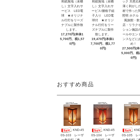
和紙無地（未晒
和紙無地（未晒
ック 天然石
し）文字入れサ
し）文字入れサ
薄く剥がし
ービス LED電
ービス/腰格子組
材で作った
球 ★オリジナ
子入り LED電
照明 ホテル
ル行灯をリーズ
球付 ★オリジ
風旅館・飲
ナブルに製作致
ナル行灯をリー
店・リラク
します。
ズナブルに製作
ション施設
17,270円(本体1
致します。
ールやエン
5,700円、税1,57
19,470円(本体1
ンスなどに
0円)
7,700円、税1,77
め！
0円)
27,500円(
5,000円、税2
0円)
おすすめ商品
KND-45
KND-45
KND
0S-103 レーザ
0S-104 レーザ
0S-105 
ー角行灯「奏」
ー角行灯「奏」
ー角行灯「