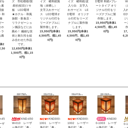
ズ 市松模様/国
イズ 楮和紙無
イズ 楮和紙/皮
D電球 和紙+プレ
W
材を
産杉(柾目)ツキ
地（未晒し）
入り白 文字入
ートタイプ オリ
（
た素
板 LED電球
文字入れサービ
れサービス LE
ジナル行灯をリ
入
間接
★ホテル・和風
ス LED電球オ
D電球 オリジナ
ーズナブルに製
E
・和
旅館・飲食店・
リジナル行灯を
ル行灯をリーズ
作致します。
ジ
食
リラクゼーショ
リーズナブルに
ナブルに製作致
15,950円(本体1
ー
ゼー
ン施設などにお
製作致します。
します。
4,500円、税1,45
のホ
薦め！ 繊細な技
15,950円(本体1
15,950円(本体1
0円)
17
トラ
術と耐久性を組
4,500円、税1,45
4,500円、税1,45
6,
お薦
み合わせた作品
0円)
0円)
です。
本体2
12,650円(本体1
,50
1,500円、税1,15
0円)
KND-450
KND300-
KND300-
KND30
-45
W-010 レーザ
1001 レーザー
1002 レーザー
0-1003 レーザ
レーザ
0-
ー角行灯「奏」
角行灯「奏」
角行灯「奏」
ー角行灯「奏」
奏」