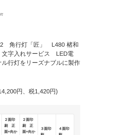
行灯
552 角行灯「匠」 L480 楮和
文字入れサービス LED電
ナル行灯をリーズナブルに製作
14,200円、税1,420円)
２面印
２面印
刷 正
刷 正
３面印
４面印
面+向か
面+向か
刷
刷