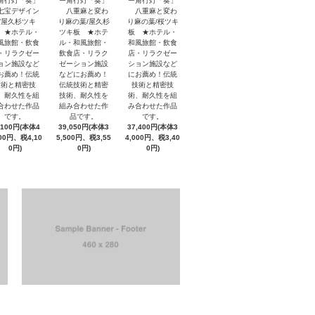
角行灯「奏」
ー角行灯「奏」
ー角行灯「奏」
宝デザイン
八重麻と変わ
八重麻と変わ
/屋久杉ツキ
り麻の葉/屋久杉
り麻の葉/桜ツキ
 ★ホテル・
ツキ板 ★ホテ
板 ★ホテル・
風旅館・飲食
ル・和風旅館・
和風旅館・飲食
・リラクゼー
飲食店・リラク
店・リラクゼー
ョン施設など
ゼーション施設
ション施設など
お薦め！伝統
などにお薦め！
にお薦め！伝統
技術と精密技
伝統技術と精密
技術と精密技
、耐久性を組
技術、耐久性を
術、耐久性を組
合わせた作品
組み合わせた作
み合わせた作品
です。
品です。
です。
,100円(本体4
39,050円(本体3
37,400円(本体3
000円、税4,10
5,500円、税3,55
4,000円、税3,40
0円)
0円)
0円)