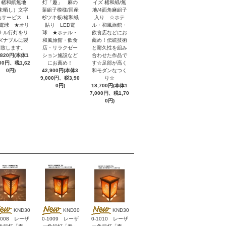
 楮和紙無地
灯「趣」 麻の
イズ 楮和紙/無
未晒し）文字
葉組子模様/国産
地/4面角麻組子
れサービス L
杉ツキ板/楮和紙
入り ☆ホテ
D電球 ★オリ
貼り LED電
ル・和風旅館・
ナル行灯をリ
球 ★ホテル・
飲食店などにお
ズナブルに製
和風旅館・飲食
薦め！伝統技術
作致します。
店・リラクゼー
と耐久性を組み
,820円(本体1
ション施設など
合わせた作品で
200円、税1,62
にお薦め！
す☆足部が高く
0円)
42,900円(本体3
和モダンなつく
9,000円、税3,90
り☆
0円)
18,700円(本体1
7,000円、税1,70
0円)
KND30
KND30
KND30
1008 レーザ
0-1009 レーザ
0-1010 レーザ