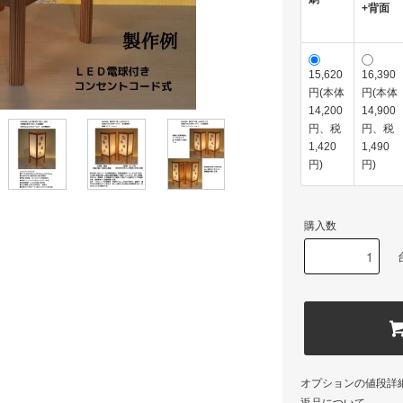
+背面
15,620
16,390
円(本体
円(本体
14,200
14,900
円、税
円、税
1,420
1,490
円)
円)
購入数
オプションの値段詳