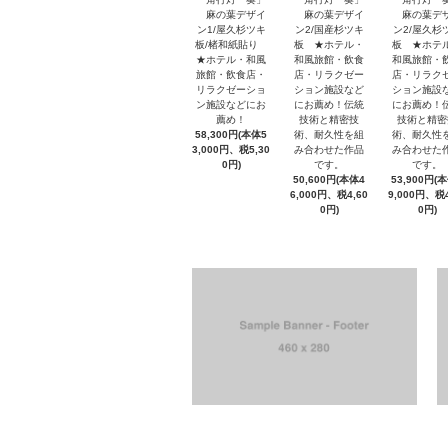
麻の葉デザイ
麻の葉デザイ
麻の葉デ
ン1/屋久杉ツキ
ン2/国産杉ツキ
ン2/屋久杉
板/楮和紙貼り
板 ★ホテル・
板 ★ホテ
★ホテル・和風
和風旅館・飲食
和風旅館・
旅館・飲食店・
店・リラクゼー
店・リラク
リラクゼーショ
ション施設など
ション施設
ン施設などにお
にお薦め！伝統
にお薦め！
薦め！
技術と精密技
技術と精密
58,300円(本体5
術、耐久性を組
術、耐久性
3,000円、税5,30
み合わせた作品
み合わせた
0円)
です。
です。
50,600円(本体4
53,900円(
6,000円、税4,60
9,000円、税4
0円)
0円)