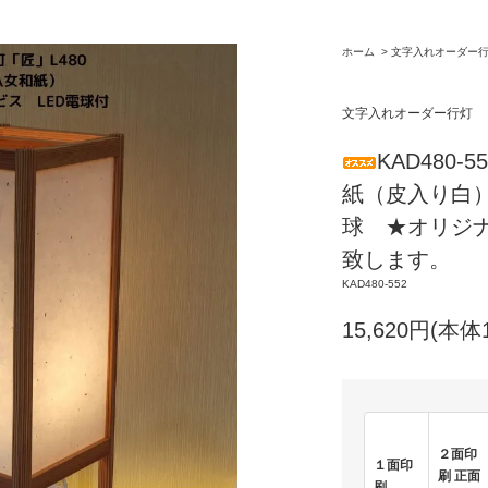
ホーム
>
文字入れオーダー
文字入れオーダー行灯
KAD480-
紙（皮入り白）
球 ★オリジ
致します。
KAD480-552
15,620円(本体
２面印
１面印
刷 正面
刷