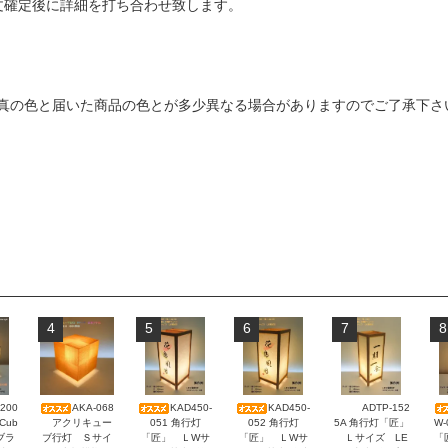
文確定後に詳細を打ち合わせ致します。
真の色と届いた商品の色とが多少異なる場合がありますのでご了承下さ
4
5
6
7
8
200
AKA-068
KAD450-
KAD450-
ADTP-152
アクリキュー
051 角行灯
052 角行灯
5A 角行灯「匠」
W
Cub
ブ行灯 Ｓサイ
「匠」 ＬWサ
「匠」 ＬWサ
Ｌサイズ LE
「
-ブラ