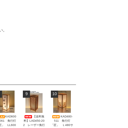
い。
9
10
KAD600
【送料無
KAD480-
-061 角行灯
料】LAD450-20
511 角行灯
匠」 LL600
2 レーザー角行
「匠」 Ｌ480サ