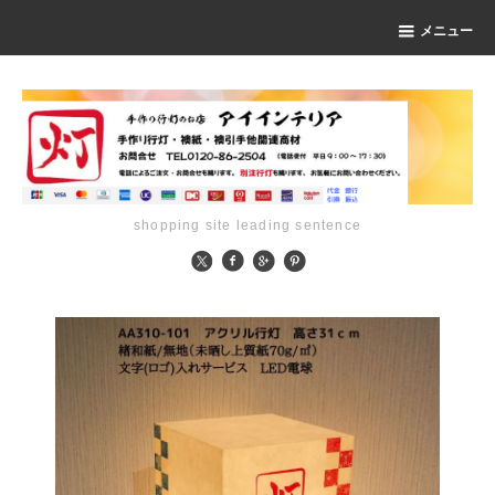
メニュー
shopping site leading sentence