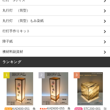
行灯 Sサイズ
丸行灯 （筒型）
丸行灯 （筒型）もみ染紙
行灯手作りキット
障子紙
襖材料副資材
ランキング
1
2
3
KAD600-055 角
KAD600-051 角
STC200-001 St