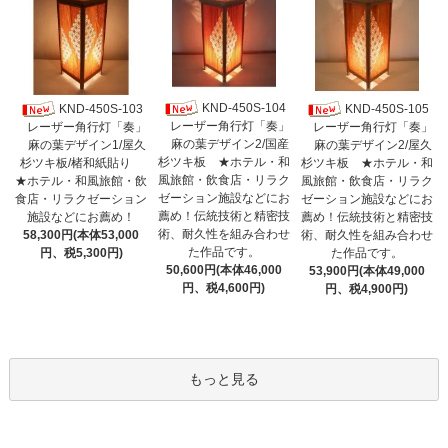
KND-450S-104
KND-450S-103
KND-450S-105
レーザー角行灯「奏」
レーザー角行灯「奏」
レーザー角行灯「奏」
麻の葉デザイン2/国産
麻の葉デザイン1/屋久
麻の葉デザイン2/屋久
杉ツキ板 ★ホテル・和
杉ツキ板/楮和紙貼り
杉ツキ板 ★ホテル・和
風旅館・飲食店・リラク
★ホテル・和風旅館・飲
風旅館・飲食店・リラク
ゼーション施設などにお
食店・リラクゼーション
ゼーション施設などにお
薦め！伝統技術と精密技
施設などにお薦め！
薦め！伝統技術と精密技
術、耐久性を組み合わせ
58,300円(本体53,000
術、耐久性を組み合わせ
た作品です。
円、税5,300円)
た作品です。
50,600円(本体46,000
53,900円(本体49,000
円、税4,600円)
円、税4,900円)
もっと見る