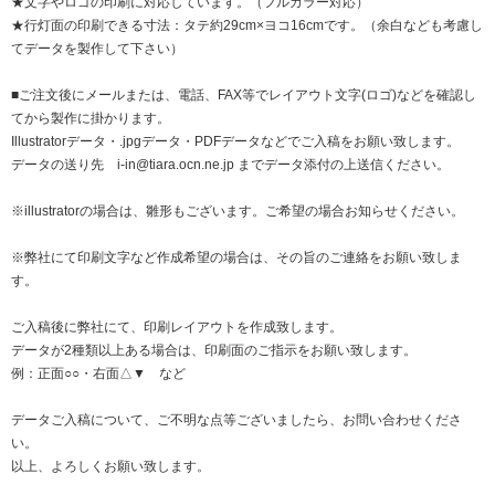
★文字やロゴの印刷に対応しています。（フルカラー対応）
★行灯面の印刷できる寸法：タテ約29cm×ヨコ16cmです。（余白なども考慮し
てデータを製作して下さい）
■ご注文後にメールまたは、電話、FAX等でレイアウト文字(ロゴ)などを確認し
てから製作に掛かります。
Illustratorデータ・.jpgデータ・PDFデータなどでご入稿をお願い致します。
データの送り先 i-in@tiara.ocn.ne.jp までデータ添付の上送信ください。
※illustratorの場合は、雛形もございます。ご希望の場合お知らせください。
※弊社にて印刷文字など作成希望の場合は、その旨のご連絡をお願い致しま
す。
ご入稿後に弊社にて、印刷レイアウトを作成致します。
データが2種類以上ある場合は、印刷面のご指示をお願い致します。
例：正面○○・右面△▼ など
データご入稿について、ご不明な点等ございましたら、お問い合わせくださ
い。
以上、よろしくお願い致します。