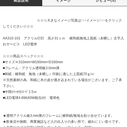
商品説明
イメージ
レビュー(0)
☆☆☆大きなイメージ写真は↑↑↑イメージ↑↑↑をクリック
してください☆☆☆
AA310-101 アクリル行灯 高さ31ｃｍ 楮和紙無地上質紙（未晒し）文字入
れサービス LED電球
☆☆☆商品スペック☆☆☆
■サイズＨ310mm×W160mm×D160mm
■フレーム：アクリル透明板3.0mm厚
■和紙：楮和紙 無地（未晒し）印刷に適した上質紙70ｇ/㎡
※天然素材の為、和紙に木の皮が漉き込まれている場合がございます。ご了承
下さい。
■中間ｽｲｯﾁ付ｺｰﾄﾞ1.5ｍ
■LED電球4.8W(40W相当)付 電球色
★透明アクリル板3.mm厚のフレームに楮和紙/無地を貼り合せています。
★飲食店や旅館、商業施設など人の出入りの多い所で、破れにくい造りです。