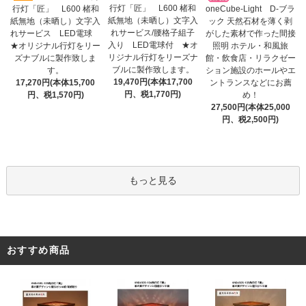
行灯「匠」 L600 楮和
行灯「匠」 L600 楮和
oneCube-Light D-ブラ
紙無地（未晒し）文字入
紙無地（未晒し）文字入
ック 天然石材を薄く剥
れサービス/腰格子組子
れサービス LED電球
がした素材で作った間接
入り LED電球付 ★オ
★オリジナル行灯をリー
照明 ホテル・和風旅
リジナル行灯をリーズナ
ズナブルに製作致しま
館・飲食店・リラクゼー
ブルに製作致します。
す。
ション施設のホールやエ
19,470円(本体17,700
17,270円(本体15,700
ントランスなどにお薦
円、税1,770円)
円、税1,570円)
め！
27,500円(本体25,000
円、税2,500円)
もっと見る
おすすめ商品