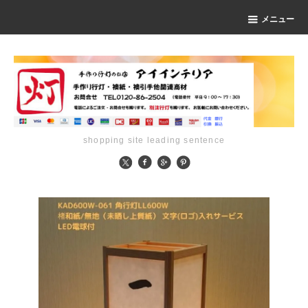
メニュー
shopping site leading sentence