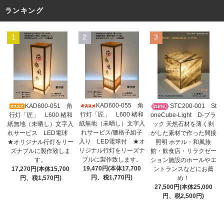
ランキング
1
2
3
KAD600-055 角
KAD600-051 角
STC200-001 St
行灯「匠」 L600 楮和
行灯「匠」 L600 楮和
oneCube-Light D-ブラ
紙無地（未晒し）文字入
紙無地（未晒し）文字入
ック 天然石材を薄く剥
れサービス/腰格子組子
れサービス LED電球
がした素材で作った間接
入り LED電球付 ★オ
★オリジナル行灯をリー
照明 ホテル・和風旅
リジナル行灯をリーズナ
ズナブルに製作致しま
館・飲食店・リラクゼー
ブルに製作致します。
す。
ション施設のホールやエ
19,470円(本体17,700
17,270円(本体15,700
ントランスなどにお薦
円、税1,770円)
円、税1,570円)
め！
27,500円(本体25,000
円、税2,500円)