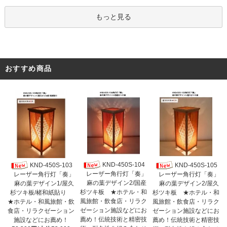
もっと見る
おすすめ商品
KND-450S-104
KND-450S-103
KND-450S-105
レーザー角行灯「奏」
レーザー角行灯「奏」
レーザー角行灯「奏」
麻の葉デザイン2/国産
麻の葉デザイン1/屋久
麻の葉デザイン2/屋久
杉ツキ板 ★ホテル・和
杉ツキ板/楮和紙貼り
杉ツキ板 ★ホテル・和
風旅館・飲食店・リラク
★ホテル・和風旅館・飲
風旅館・飲食店・リラク
ゼーション施設などにお
食店・リラクゼーション
ゼーション施設などにお
薦め！伝統技術と精密技
施設などにお薦め！
薦め！伝統技術と精密技