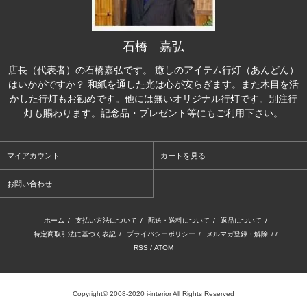
石橋 嘉弘
店長（代表者）の石橋嘉弘です。 癒しのアイテム行灯（あんどん）
はいかがですか？ 和紙を通した光は心が安らぎます。また木目を活
かした行灯もお勧めです。他には無いオリジナル行灯です。別注行
灯も賜わります。記念品・プレゼント等にもご利用下さい。
マイアカウント
カートを見る
お問い合わせ
ホーム
/
支払い方法について
/
配送・送料について
/
返品について
/
特定商取引法に基づく表記
/
プライバシーポリシー
/
メルマガ登録・解除
/ /
RSS
/
ATOM
Copyright© 2008-2020 i-interior All Rights Reserved