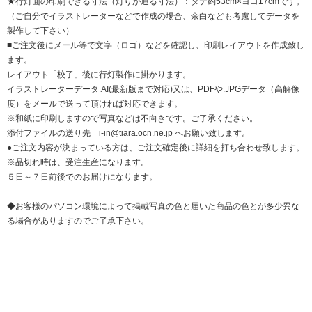
★行灯面の印刷できる寸法（灯りが通る寸法）：タテ約53cm×ヨコ17cmです。
（ご自分でイラストレーターなどで作成の場合、余白なども考慮してデータを
製作して下さい）
■ご注文後にメール等で文字（ロゴ）などを確認し、印刷レイアウトを作成致し
ます。
レイアウト「校了」後に行灯製作に掛かります。
イラストレーターデータ.AI(最新版まで対応)又は、PDFや.JPGデータ（高解像
度）をメールで送って頂ければ対応できます。
※和紙に印刷しますので写真などは不向きです。ご了承ください。
添付ファイルの送り先 i-in@tiara.ocn.ne.jp へお願い致します。
●ご注文内容が決まっている方は、ご注文確定後に詳細を打ち合わせ致します。
※品切れ時は、受注生産になります。
５日～７日前後でのお届けになります。
◆お客様のパソコン環境によって掲載写真の色と届いた商品の色とが多少異な
る場合がありますのでご了承下さい。