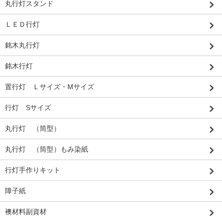
丸行灯スタンド
ＬＥＤ行灯
銘木丸行灯
銘木行灯
置行灯 Ｌサイズ・Mサイズ
行灯 Sサイズ
丸行灯 （筒型）
丸行灯 （筒型）もみ染紙
行灯手作りキット
障子紙
襖材料副資材