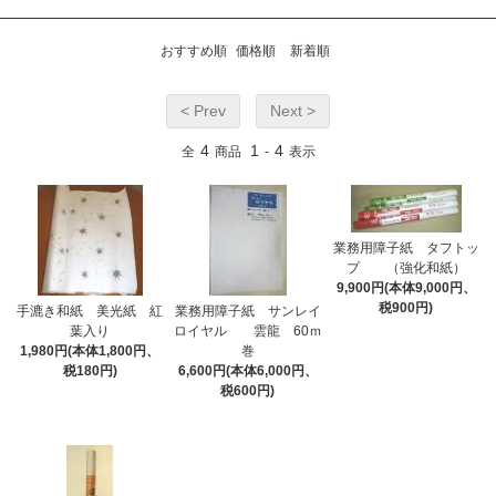
おすすめ順
価格順
新着順
< Prev
Next >
4
1
4
全
商品
-
表示
業務用障子紙 タフトッ
プ （強化和紙）
9,900円(本体9,000円、
税900円)
手漉き和紙 美光紙 紅
業務用障子紙 サンレイ
葉入り
ロイヤル 雲龍 60ｍ
1,980円(本体1,800円、
巻
税180円)
6,600円(本体6,000円、
税600円)