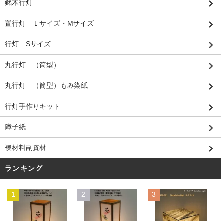
銘木行灯
置行灯 Ｌサイズ・Mサイズ
行灯 Sサイズ
丸行灯 （筒型）
丸行灯 （筒型）もみ染紙
行灯手作りキット
障子紙
襖材料副資材
ランキング
1
2
3