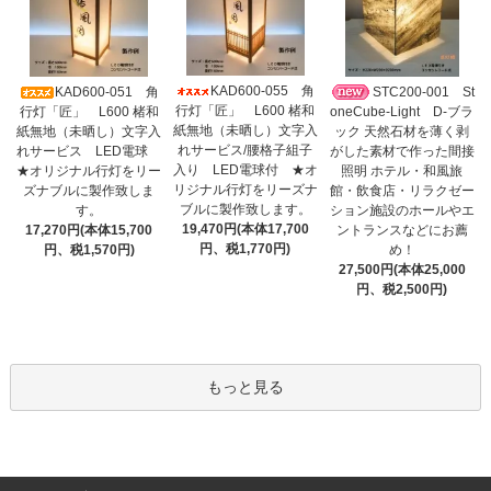
KAD600-055 角
KAD600-051 角
STC200-001 St
行灯「匠」 L600 楮和
行灯「匠」 L600 楮和
oneCube-Light D-ブラ
紙無地（未晒し）文字入
紙無地（未晒し）文字入
ック 天然石材を薄く剥
れサービス/腰格子組子
れサービス LED電球
がした素材で作った間接
入り LED電球付 ★オ
★オリジナル行灯をリー
照明 ホテル・和風旅
リジナル行灯をリーズナ
ズナブルに製作致しま
館・飲食店・リラクゼー
ブルに製作致します。
す。
ション施設のホールやエ
19,470円(本体17,700
17,270円(本体15,700
ントランスなどにお薦
円、税1,770円)
円、税1,570円)
め！
27,500円(本体25,000
円、税2,500円)
もっと見る