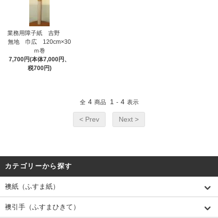
業務用障子紙 吉野
無地 巾広 120cm×30
ｍ巻
7,700円(本体7,000円、
税700円)
4
1
4
全
商品
-
表示
< Prev
Next >
カテゴリーから探す
襖紙（ふすま紙）
襖引手（ふすまひきて）