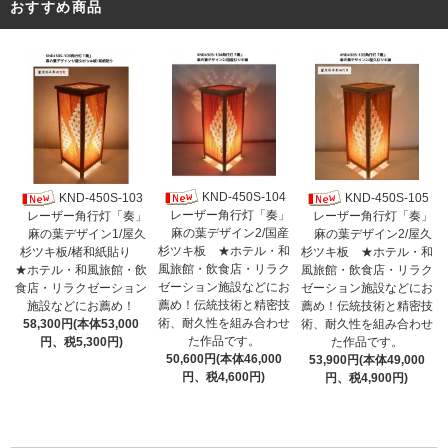
おすすめ商品
KND-450S-104
KND-450S-103
KND-450S-105
レーザー角行灯「奏」
レーザー角行灯「奏」
レーザー角行灯「奏」
麻の葉デザイン2/国産
麻の葉デザイン1/屋久
麻の葉デザイン2/屋久
杉ツキ板 ★ホテル・和
杉ツキ板/楮和紙貼り
杉ツキ板 ★ホテル・和
風旅館・飲食店・リラク
★ホテル・和風旅館・飲
風旅館・飲食店・リラク
ゼーション施設などにお
食店・リラクゼーション
ゼーション施設などにお
薦め！伝統技術と精密技
施設などにお薦め！
薦め！伝統技術と精密技
術、耐久性を組み合わせ
58,300円(本体53,000
術、耐久性を組み合わせ
た作品です。
円、税5,300円)
た作品です。
50,600円(本体46,000
53,900円(本体49,000
円、税4,600円)
円、税4,900円)