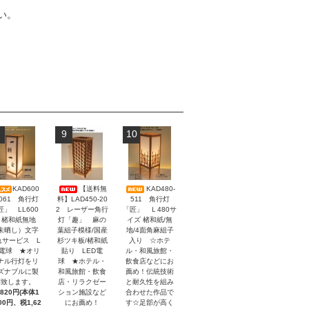
い。
9
10
KAD600
【送料無
KAD480-
-061 角行灯
料】LAD450-20
511 角行灯
匠」 LL600
2 レーザー角行
「匠」 Ｌ480サ
 楮和紙無地
灯「趣」 麻の
イズ 楮和紙/無
未晒し）文字
葉組子模様/国産
地/4面角麻組子
れサービス L
杉ツキ板/楮和紙
入り ☆ホテ
D電球 ★オリ
貼り LED電
ル・和風旅館・
ナル行灯をリ
球 ★ホテル・
飲食店などにお
ズナブルに製
和風旅館・飲食
薦め！伝統技術
作致します。
店・リラクゼー
と耐久性を組み
,820円(本体1
ション施設など
合わせた作品で
200円、税1,62
にお薦め！
す☆足部が高く