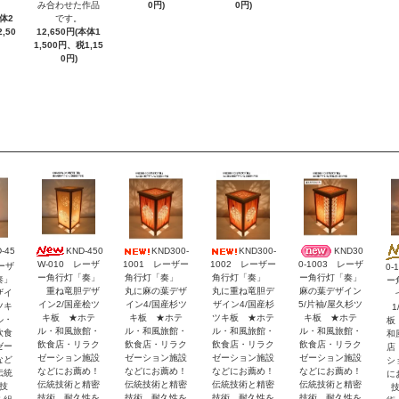
み合わせた作品
0円)
0円)
です。
本体2
12,650円(本体1
,50
1,500円、税1,15
0円)
KND-450
KND300-
KND300-
KND30
-45
W-010 レーザ
1001 レーザー
1002 レーザー
0-1003 レーザ
レーザ
0-
ー角行灯「奏」
角行灯「奏」
角行灯「奏」
ー角行灯「奏」
奏」
ー
重ね竜胆デザ
丸に麻の葉デザ
丸に重ね竜胆デ
麻の葉デザイン
ザイ
七
イン2/国産桧ツ
イン4/国産杉ツ
ザイン4/国産杉
5/片袖/屋久杉ツ
ツキ
1
キ板 ★ホテ
キ板 ★ホテ
ツキ板 ★ホテ
キ板 ★ホテ
ル・
板
ル・和風旅館・
ル・和風旅館・
ル・和風旅館・
ル・和風旅館・
飲食
和
飲食店・リラク
飲食店・リラク
飲食店・リラク
飲食店・リラク
ゼー
店
ゼーション施設
ゼーション施設
ゼーション施設
ゼーション施設
など
シ
などにお薦め！
などにお薦め！
などにお薦め！
などにお薦め！
伝統
に
伝統技術と精密
伝統技術と精密
伝統技術と精密
伝統技術と精密
技
技術、耐久性を
技術、耐久性を
技術、耐久性を
技術、耐久性を