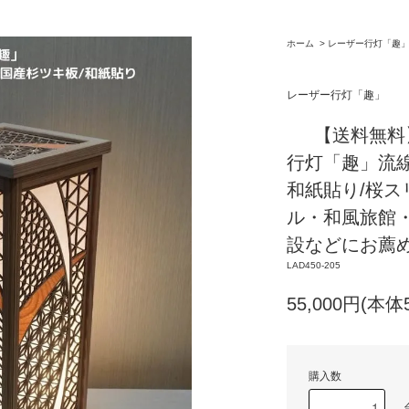
ホーム
>
レーザー行灯「趣
レーザー行灯「趣」
【送料無料】
行灯「趣」流線
和紙貼り/桜ス
ル・和風旅館
設などにお薦
LAD450-205
55,000円(本体
購入数