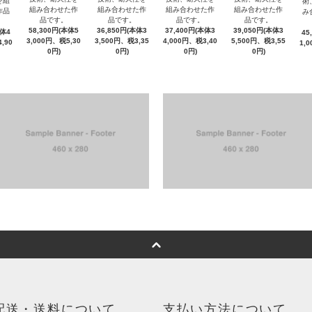
を組
術
組み合わせた作
組み合わせた作
組み合わせた作
組み合わせた作
作品
み
品です。
品です。
品です。
品です。
58,300円(本体5
36,850円(本体3
37,400円(本体3
39,050円(本体3
本体4
45
3,000円、税5,30
3,500円、税3,35
4,000円、税3,40
5,500円、税3,55
,90
1,
0円)
0円)
0円)
0円)
配送・送料について
支払い方法について