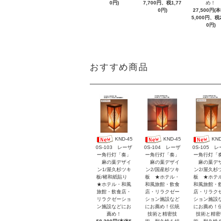
0円)
7,700円、税1,77
め！
0円)
27,500円(
5,000円、税2
0円)
おすすめ商品
KND-45
KND-45
KND
0S-103 レーザ
0S-104 レーザ
0S-105 
ー角行灯「奏」
ー角行灯「奏」
ー角行灯「
麻の葉デザイ
麻の葉デザイ
麻の葉デ
ン1/屋久杉ツキ
ン2/国産杉ツキ
ン2/屋久杉
板/楮和紙貼り
板 ★ホテル・
板 ★ホテ
★ホテル・和風
和風旅館・飲食
和風旅館・
旅館・飲食店・
店・リラクゼー
店・リラク
リラクゼーショ
ション施設など
ション施設
ン施設などにお
にお薦め！伝統
にお薦め！
薦め！
技術と精密技
技術と精密