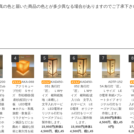
真の色と届いた商品の色とが多少異なる場合がありますのでご了承下さ
4
5
6
7
8
200
AKA-068
KAD450-
KAD450-
ADTP-152
アクリキュー
051 角行灯
052 角行灯
5A 角行灯「匠」
W
Cub
ブ行灯 Ｓサイ
「匠」 ＬWサ
「匠」 ＬWサ
Ｌサイズ LE
「
-ブラ
ズ 市松模様/国
イズ 楮和紙無
イズ 楮和紙/皮
D電球 和紙+プレ
W
材を
産杉(柾目)ツキ
地（未晒し）
入り白 文字入
ートタイプ オリ
（
た素
板 LED電球
文字入れサービ
れサービス LE
ジナル行灯をリ
入
間接
★ホテル・和風
ス LED電球オ
D電球 オリジナ
ーズナブルに製
E
・和
旅館・飲食店・
リジナル行灯を
ル行灯をリーズ
作致します。
ジ
食
リラクゼーショ
リーズナブルに
ナブルに製作致
15,950円(本体1
ー
ゼー
ン施設などにお
製作致します。
します。
4,500円、税1,45
のホ
薦め！ 繊細な技
15,950円(本体1
15,950円(本体1
0円)
17
トラ
術と耐久性を組
4,500円、税1,45
4,500円、税1,45
6,
お薦