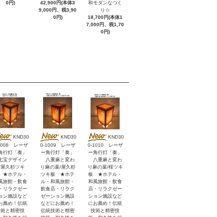
0円)
42,900円(本体3
和モダンなつく
9,000円、税3,90
り☆
0円)
18,700円(本体1
7,000円、税1,70
0円)
KND30
KND30
KND30
1008 レーザ
0-1009 レーザ
0-1010 レーザ
角行灯「奏」
ー角行灯「奏」
ー角行灯「奏」
宝デザイン
八重麻と変わ
八重麻と変わ
/屋久杉ツキ
り麻の葉/屋久杉
り麻の葉/桜ツキ
 ★ホテル・
ツキ板 ★ホテ
板 ★ホテル・
風旅館・飲食
ル・和風旅館・
和風旅館・飲食
・リラクゼー
飲食店・リラク
店・リラクゼー
ョン施設など
ゼーション施設
ション施設など
お薦め！伝統
などにお薦め！
にお薦め！伝統
技術と精密技
伝統技術と精密
技術と精密技