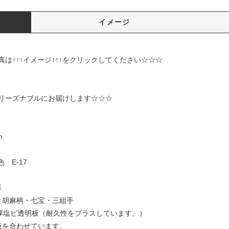
イメージ
イメージ↑↑↑をクリックしてください☆☆☆
リーズナブルにお届けします☆☆☆
m
 E-17
厚
り胡麻柄・七宝・三組手
mm厚塩ビ透明板（耐久性をプラスしています。）
板を合わせています。