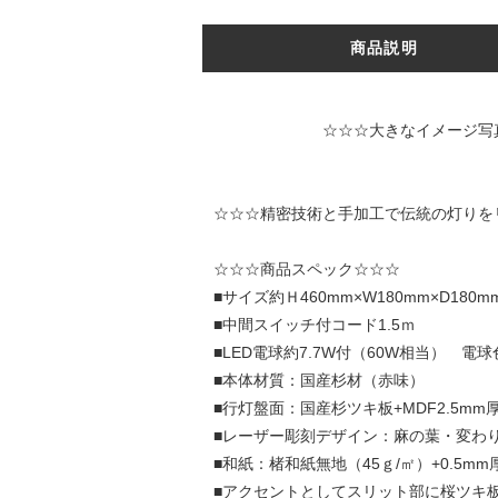
商品説明
☆☆☆大きなイメージ写真は↑↑↑
☆☆☆精密技術と手加工で伝統の灯りを
☆☆☆商品スペック☆☆☆
■サイズ約Ｈ460mm×W180mm×D180m
■中間スイッチ付コード1.5ｍ
■LED電球約7.7W付（60W相当） 電球色
■本体材質：国産杉材（赤味）
■行灯盤面：国産杉ツキ板+MDF2.5mm
■レーザー彫刻デザイン：麻の葉・変わ
■和紙：楮和紙無地（45ｇ/㎡）+0.5
■アクセントとしてスリット部に桜ツキ