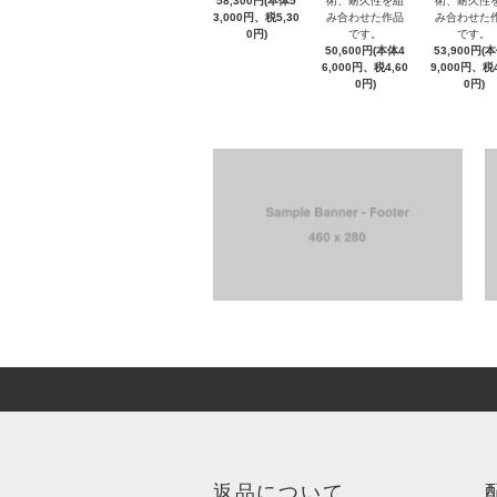
58,300円(本体5
術、耐久性を組
術、耐久性
3,000円、税5,30
み合わせた作品
み合わせた
0円)
です。
です。
50,600円(本体4
53,900円(
6,000円、税4,60
9,000円、税4
0円)
0円)
返品について