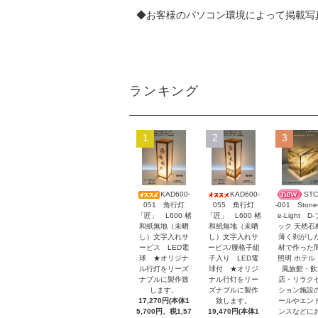
◆お客様のパソコン環境によって掲載写
ランキング
1
2
3
KAD600-
KAD600-
STC
051 角行灯
055 角行灯
-001 Stone
「匠」 L600 楮
「匠」 L600 楮
e-Light D
和紙無地（未晒
和紙無地（未晒
ック 天然石
し）文字入れサ
し）文字入れサ
薄く剥がし
ービス LED電
ービス/腰格子組
材で作った
球 ★オリジナ
子入り LED電
照明 ホテル
ル行灯をリーズ
球付 ★オリジ
風旅館・飲
ナブルに製作致
ナル行灯をリー
店・リラク
します。
ズナブルに製作
ション施設
17,270円(本体1
致します。
ールやエン
5,700円、税1,57
19,470円(本体1
ンスなどに