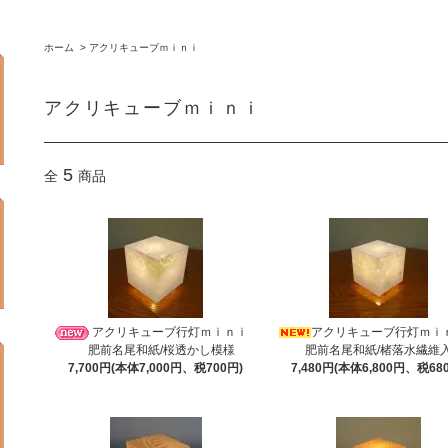
ホーム
>
アクリキューブｍｉｎｉ
アクリキューブｍｉｎｉ
5
全
商品
アクリキューブ行灯ｍｉｎｉ
アクリキューブ行灯ｍ
肥前名尾和紙/桜透かし模様
肥前名尾和紙/楮落水繊維
7,700円(本体7,000円、税700円)
7,480円(本体6,800円、税68