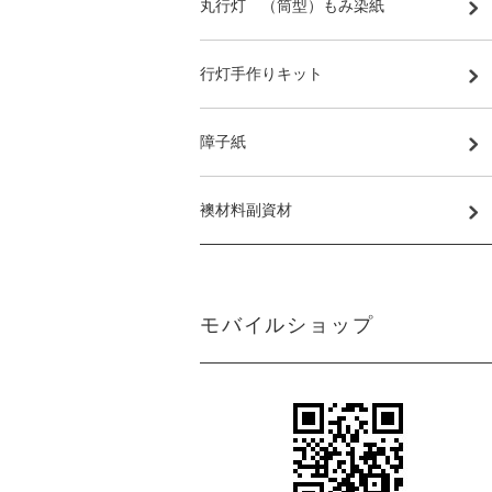
丸行灯 （筒型）もみ染紙
行灯手作りキット
障子紙
襖材料副資材
モバイルショップ