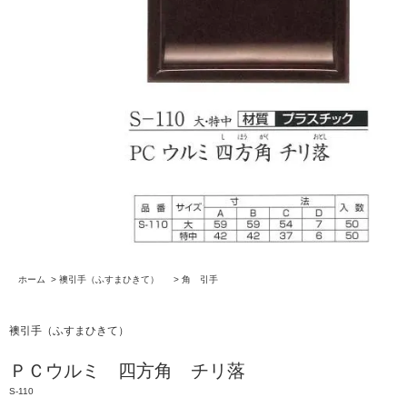
ホーム
>
襖引手（ふすまひきて）
>
角 引手
襖引手（ふすまひきて）
ＰＣウルミ 四方角 チリ落
S-110