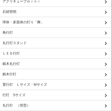
アクリキューブｍｉｎｉ
石材照明
球体・多面体の灯り「舞」
角行灯
丸行灯スタンド
ＬＥＤ行灯
銘木丸行灯
銘木行灯
置行灯 Ｌサイズ・Mサイズ
行灯 Sサイズ
丸行灯 （筒型）