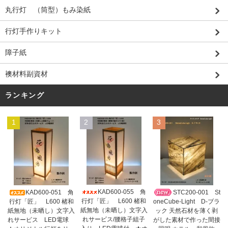
丸行灯 （筒型）もみ染紙
行灯手作りキット
障子紙
襖材料副資材
ランキング
1
2
3
KAD600-055 角
KAD600-051 角
STC200-001 St
行灯「匠」 L600 楮和
行灯「匠」 L600 楮和
oneCube-Light D-ブラ
紙無地（未晒し）文字入
紙無地（未晒し）文字入
ック 天然石材を薄く剥
れサービス/腰格子組子
れサービス LED電球
がした素材で作った間接