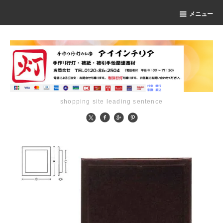
メニュー
shopping site leading sentence