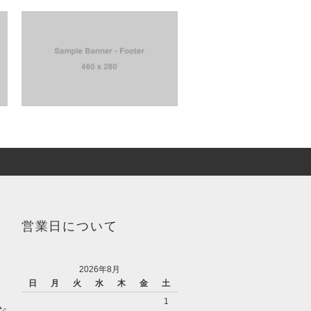
営業日について
2026年8月
日
月
火
水
木
金
土
1
な