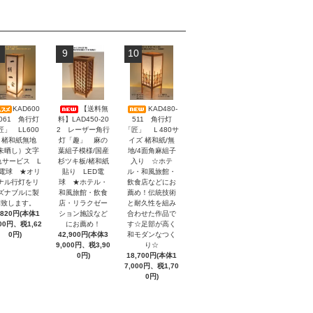
9
10
KAD600
【送料無
KAD480-
-061 角行灯
料】LAD450-20
511 角行灯
匠」 LL600
2 レーザー角行
「匠」 Ｌ480サ
 楮和紙無地
灯「趣」 麻の
イズ 楮和紙/無
未晒し）文字
葉組子模様/国産
地/4面角麻組子
れサービス L
杉ツキ板/楮和紙
入り ☆ホテ
D電球 ★オリ
貼り LED電
ル・和風旅館・
ナル行灯をリ
球 ★ホテル・
飲食店などにお
ズナブルに製
和風旅館・飲食
薦め！伝統技術
作致します。
店・リラクゼー
と耐久性を組み
,820円(本体1
ション施設など
合わせた作品で
200円、税1,62
にお薦め！
す☆足部が高く
0円)
42,900円(本体3
和モダンなつく
9,000円、税3,90
り☆
0円)
18,700円(本体1
7,000円、税1,70
0円)