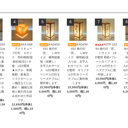
4
5
6
7
8
200
AKA-068
KAD450-
KAD450-
ADTP-152
アクリキュー
051 角行灯
052 角行灯
5A 角行灯「匠」
W
Cub
ブ行灯 Ｓサイ
「匠」 ＬWサ
「匠」 ＬWサ
Ｌサイズ LE
「
-ブラ
ズ 市松模様/国
イズ 楮和紙無
イズ 楮和紙/皮
D電球 和紙+プレ
W
材を
産杉(柾目)ツキ
地（未晒し）
入り白 文字入
ートタイプ オリ
（
た素
板 LED電球
文字入れサービ
れサービス LE
ジナル行灯をリ
入
間接
★ホテル・和風
ス LED電球オ
D電球 オリジナ
ーズナブルに製
E
・和
旅館・飲食店・
リジナル行灯を
ル行灯をリーズ
作致します。
ジ
食
リラクゼーショ
リーズナブルに
ナブルに製作致
15,950円(本体1
ー
ゼー
ン施設などにお
製作致します。
します。
4,500円、税1,45
のホ
薦め！ 繊細な技
15,950円(本体1
15,950円(本体1
0円)
17
トラ
術と耐久性を組
4,500円、税1,45
4,500円、税1,45
6,
お薦
み合わせた作品
0円)
0円)
です。
本体2
12,650円(本体1
,50
1,500円、税1,15
0円)