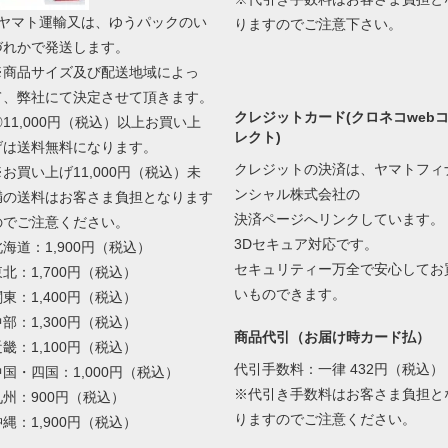
■ヤマト運輸又は、ゆうパックのい
りますのでご注意下さい。
づれかで発送します。
※商品サイズ及び配送地域によっ
て、弊社にて決定させて頂きます。
クレジットカード(クロネコweb
◎11,000円（税込）以上お買い上
レクト)
げは送料無料になります。
クレジットの決済は、ヤマトフィ
※お買い上げ11,000円（税込）未
ンシャル株式会社の
満の送料はお客さま負担となります
決済ページへリンクしています。
のでご注意ください。
3Dセキュア対応です。
北海道：1,900円（税込）
セキュリティー万全で安心してお
東北：1,700円（税込）
いものできます。
関東：1,400円（税込）
中部：1,300円（税込）
商品代引（お届け時カード払）
近畿：1,100円（税込）
代引手数料：一律 432円（税込）
中国・四国：1,000円（税込）
※代引き手数料はお客さま負担と
九州：900円（税込）
りますのでご注意ください。
沖縄：1,900円（税込）