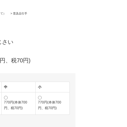
きて）
>
普及品引手
）
あじさい
0円、税70円)
中
小
770円(本体700
770円(本体700
円、税70円)
円、税70円)