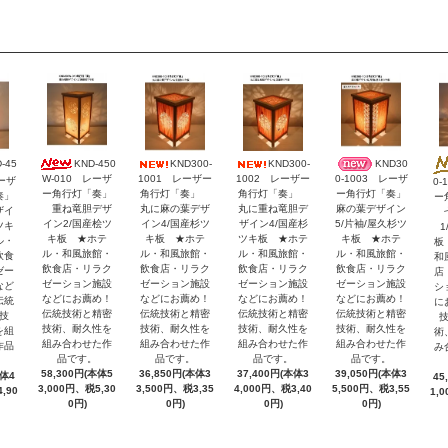
KND-450
KND300-
KND300-
KND30
-45
W-010 レーザ
1001 レーザー
1002 レーザー
0-1003 レーザ
レーザ
0-
ー角行灯「奏」
角行灯「奏」
角行灯「奏」
ー角行灯「奏」
奏」
ー
重ね竜胆デザ
丸に麻の葉デザ
丸に重ね竜胆デ
麻の葉デザイン
ザイ
七
イン2/国産桧ツ
イン4/国産杉ツ
ザイン4/国産杉
5/片袖/屋久杉ツ
ツキ
1
キ板 ★ホテ
キ板 ★ホテ
ツキ板 ★ホテ
キ板 ★ホテ
ル・
板
ル・和風旅館・
ル・和風旅館・
ル・和風旅館・
ル・和風旅館・
飲食
和
飲食店・リラク
飲食店・リラク
飲食店・リラク
飲食店・リラク
ゼー
店
ゼーション施設
ゼーション施設
ゼーション施設
ゼーション施設
など
シ
などにお薦め！
などにお薦め！
などにお薦め！
などにお薦め！
伝統
に
伝統技術と精密
伝統技術と精密
伝統技術と精密
伝統技術と精密
技
技術、耐久性を
技術、耐久性を
技術、耐久性を
技術、耐久性を
を組
術
組み合わせた作
組み合わせた作
組み合わせた作
組み合わせた作
作品
み
品です。
品です。
品です。
品です。
58,300円(本体5
36,850円(本体3
37,400円(本体3
39,050円(本体3
本体4
45
3,000円、税5,30
3,500円、税3,35
4,000円、税3,40
5,500円、税3,55
,90
1,
0円)
0円)
0円)
0円)