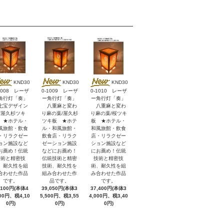
KND30
KND30
KND30
1008 レーザ
0-1009 レーザ
0-1010 レーザ
角行灯「奏」
ー角行灯「奏」
ー角行灯「奏」
宝デザイン
八重麻と変わ
八重麻と変わ
/屋久杉ツキ
り麻の葉/屋久杉
り麻の葉/桜ツキ
 ★ホテル・
ツキ板 ★ホテ
板 ★ホテル・
風旅館・飲食
ル・和風旅館・
和風旅館・飲食
・リラクゼー
飲食店・リラク
店・リラクゼー
ョン施設など
ゼーション施設
ション施設など
お薦め！伝統
などにお薦め！
にお薦め！伝統
技術と精密技
伝統技術と精密
技術と精密技
、耐久性を組
技術、耐久性を
術、耐久性を組
合わせた作品
組み合わせた作
み合わせた作品
です。
品です。
です。
,100円(本体4
39,050円(本体3
37,400円(本体3
000円、税4,10
5,500円、税3,55
4,000円、税3,40
0円)
0円)
0円)