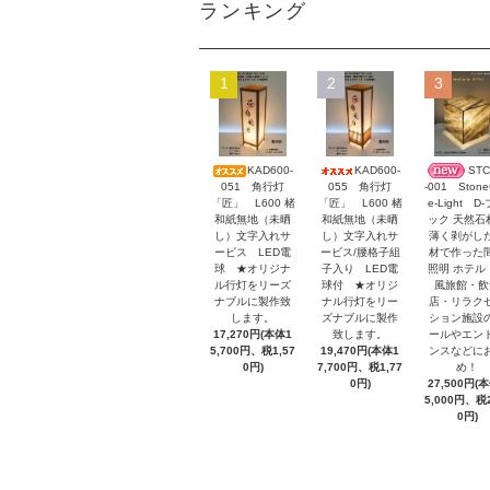
ランキング
1
2
3
KAD600-
KAD600-
STC
051 角行灯
055 角行灯
-001 Stone
「匠」 L600 楮
「匠」 L600 楮
e-Light D
和紙無地（未晒
和紙無地（未晒
ック 天然石
し）文字入れサ
し）文字入れサ
薄く剥がし
ービス LED電
ービス/腰格子組
材で作った
球 ★オリジナ
子入り LED電
照明 ホテル
ル行灯をリーズ
球付 ★オリジ
風旅館・飲
ナブルに製作致
ナル行灯をリー
店・リラク
します。
ズナブルに製作
ション施設
17,270円(本体1
致します。
ールやエン
5,700円、税1,57
19,470円(本体1
ンスなどに
0円)
7,700円、税1,77
め！
0円)
27,500円(
5,000円、税2
0円)