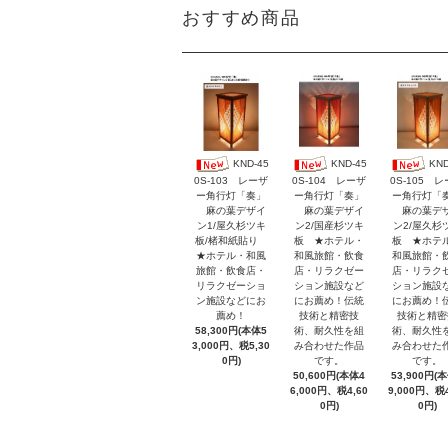
おすすめ商品
KND-45
KND-45
KND
0S-103 レーザ
0S-104 レーザ
0S-105 
ー角行灯「奏」
ー角行灯「奏」
ー角行灯「
麻の葉デザイ
麻の葉デザイ
麻の葉デ
ン1/屋久杉ツキ
ン2/国産杉ツキ
ン2/屋久杉
板/楮和紙貼り
板 ★ホテル・
板 ★ホテ
★ホテル・和風
和風旅館・飲食
和風旅館・
旅館・飲食店・
店・リラクゼー
店・リラク
リラクゼーショ
ション施設など
ション施設
ン施設などにお
にお薦め！伝統
にお薦め！
薦め！
技術と精密技
技術と精密
58,300円(本体5
術、耐久性を組
術、耐久性
3,000円、税5,30
み合わせた作品
み合わせた
0円)
です。
です。
50,600円(本体4
53,900円(
6,000円、税4,60
9,000円、税4
0円)
0円)