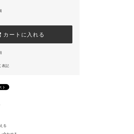
個
カートに入れる
細
く表記
)
える
い合わせる