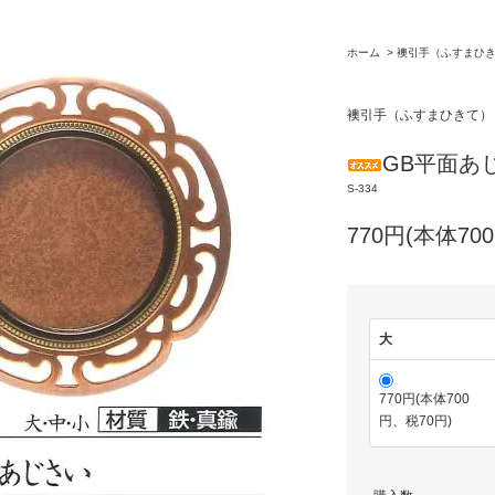
ホーム
>
襖引手（ふすまひ
襖引手（ふすまひきて
GB平面
S-334
770円(本体70
大
770円(本体700
円、税70円)