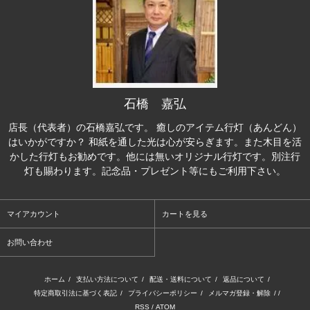
石橋 嘉弘
店長（代表者）の石橋嘉弘です。 癒しのアイテム行灯（あんどん）
はいかがですか？ 和紙を通した光は心が安らぎます。また木目を活
かした行灯もお勧めです。他には無いオリジナル行灯です。別注行
灯も賜わります。記念品・プレゼント等にもご利用下さい。
マイアカウント
カートを見る
お問い合わせ
ホーム
/
支払い方法について
/
配送・送料について
/
返品について
/
特定商取引法に基づく表記
/
プライバシーポリシー
/
メルマガ登録・解除
/ /
RSS
/
ATOM