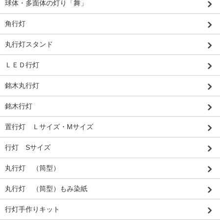
球体・多面体の灯り「舞」
角行灯
丸行灯スタンド
ＬＥＤ行灯
銘木丸行灯
銘木行灯
置行灯 Ｌサイズ・Mサイズ
行灯 Sサイズ
丸行灯 （筒型）
丸行灯 （筒型）もみ染紙
行灯手作りキット