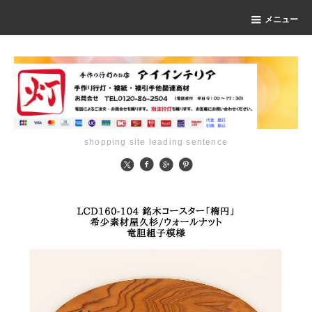
メニュー
shopping site leading sentence