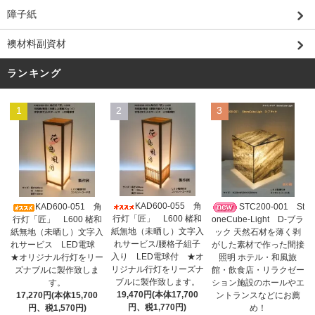
障子紙
襖材料副資材
ランキング
1
2
3
KAD600-055 角
KAD600-051 角
STC200-001 St
行灯「匠」 L600 楮和
行灯「匠」 L600 楮和
oneCube-Light D-ブラ
紙無地（未晒し）文字入
紙無地（未晒し）文字入
ック 天然石材を薄く剥
れサービス/腰格子組子
れサービス LED電球
がした素材で作った間接
入り LED電球付 ★オ
★オリジナル行灯をリー
照明 ホテル・和風旅
リジナル行灯をリーズナ
ズナブルに製作致しま
館・飲食店・リラクゼー
ブルに製作致します。
す。
ション施設のホールやエ
19,470円(本体17,700
17,270円(本体15,700
ントランスなどにお薦
円、税1,770円)
円、税1,570円)
め！