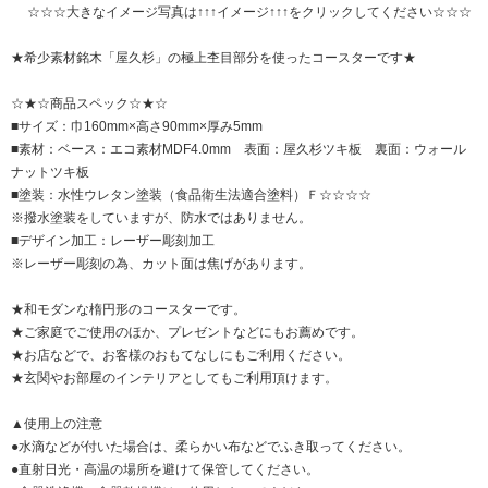
☆☆☆大きなイメージ写真は↑↑↑イメージ↑↑↑をクリックしてください☆☆☆
★希少素材銘木「屋久杉」の極上杢目部分を使ったコースターです★
☆★☆商品スペック☆★☆
■サイズ：巾160mm×高さ90mm×厚み5mm
■素材：ベース：エコ素材MDF4.0mm 表面：屋久杉ツキ板 裏面：ウォール
ナットツキ板
■塗装：水性ウレタン塗装（食品衛生法適合塗料）Ｆ☆☆☆☆
※撥水塗装をしていますが、防水ではありません。
■デザイン加工：レーザー彫刻加工
※レーザー彫刻の為、カット面は焦げがあります。
★和モダンな楕円形のコースターです。
★ご家庭でご使用のほか、プレゼントなどにもお薦めです。
★お店などで、お客様のおもてなしにもご利用ください。
★玄関やお部屋のインテリアとしてもご利用頂けます。
▲使用上の注意
●水滴などが付いた場合は、柔らかい布などでふき取ってください。
●直射日光・高温の場所を避けて保管してください。