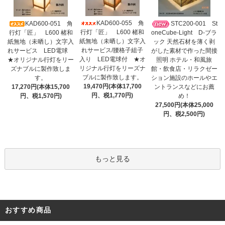
KAD600-055 角
KAD600-051 角
STC200-001 St
行灯「匠」 L600 楮和
行灯「匠」 L600 楮和
oneCube-Light D-ブラ
紙無地（未晒し）文字入
紙無地（未晒し）文字入
ック 天然石材を薄く剥
れサービス/腰格子組子
れサービス LED電球
がした素材で作った間接
入り LED電球付 ★オ
★オリジナル行灯をリー
照明 ホテル・和風旅
リジナル行灯をリーズナ
ズナブルに製作致しま
館・飲食店・リラクゼー
ブルに製作致します。
す。
ション施設のホールやエ
19,470円(本体17,700
17,270円(本体15,700
ントランスなどにお薦
円、税1,770円)
円、税1,570円)
め！
27,500円(本体25,000
円、税2,500円)
もっと見る
おすすめ商品