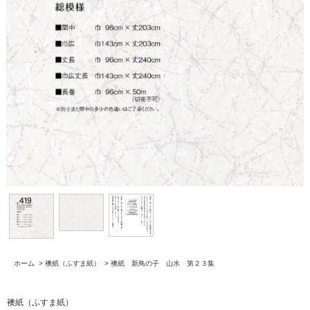
ホーム
>
襖紙（ふすま紙）
>
襖紙 新鳥の子 山水 第２３集
襖紙（ふすま紙）