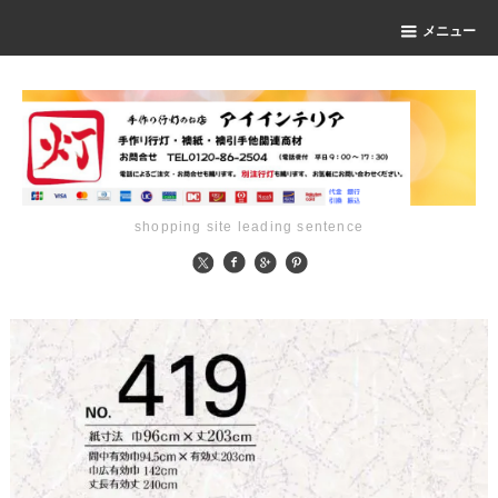
メニュー
shopping site leading sentence