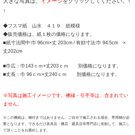
大きな写真は、
イメージ
をクリックしてください。↑
↑
◆フスマ紙 山水 ４１９ 総模様
◆販売価格は、紙１枚の価格になります。
■紙寸法間中:巾 96cm×丈 203cm / 有効寸法:巾 94.5cm ×
丈202cm
■巾広：巾143ｃｍ×丈203ｃｍ 別価格になります。
■丈長：巾 96ｃｍ×丈240ｃｍ 別価格になります。
※写真は施工イメージです。襖縁・引手等は、含まれてい
ません。
※この襖紙は、糊付きではありません。ご自分で施工される場合、専用糊が必
要となります。できるだけ表具店・襖店・建具店等専門店に依頼して、施工し
て頂くことをお薦めします。