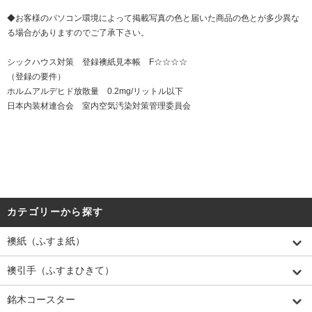
◆お客様のパソコン環境によって掲載写真の色と届いた商品の色とが多少異な
る場合がありますのでご了承下さい。
シックハウス対策 登録襖紙見本帳 F☆☆☆☆
（登録の要件）
ホルムアルデヒド放散量 0.2mg/リットル以下
日本内装材連合会 室内空気汚染対策管理委員会
カテゴリーから探す
襖紙（ふすま紙）
襖引手（ふすまひきて）
銘木コースター