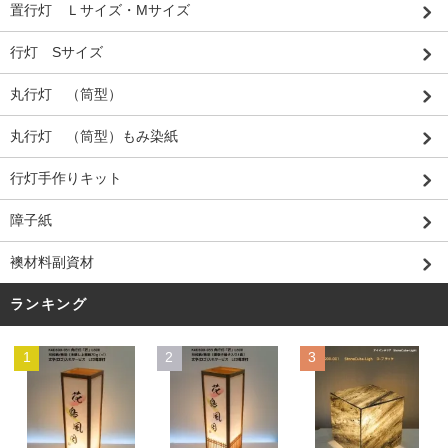
置行灯 Ｌサイズ・Mサイズ
行灯 Sサイズ
丸行灯 （筒型）
丸行灯 （筒型）もみ染紙
行灯手作りキット
障子紙
襖材料副資材
ランキング
1
2
3