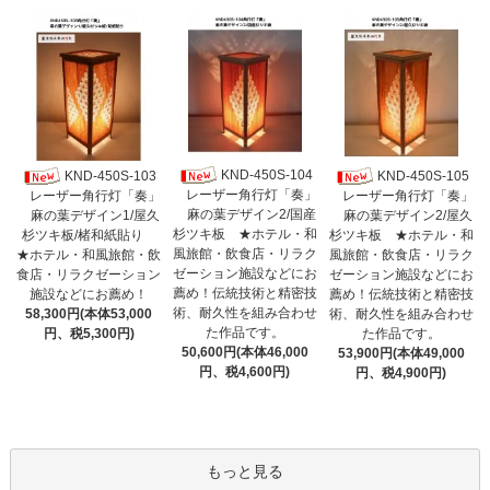
KND-450S-104
KND-450S-103
KND-450S-105
レーザー角行灯「奏」
レーザー角行灯「奏」
レーザー角行灯「奏」
麻の葉デザイン2/国産
麻の葉デザイン1/屋久
麻の葉デザイン2/屋久
杉ツキ板 ★ホテル・和
杉ツキ板/楮和紙貼り
杉ツキ板 ★ホテル・和
風旅館・飲食店・リラク
★ホテル・和風旅館・飲
風旅館・飲食店・リラク
ゼーション施設などにお
食店・リラクゼーション
ゼーション施設などにお
薦め！伝統技術と精密技
施設などにお薦め！
薦め！伝統技術と精密技
術、耐久性を組み合わせ
58,300円(本体53,000
術、耐久性を組み合わせ
た作品です。
円、税5,300円)
た作品です。
50,600円(本体46,000
53,900円(本体49,000
円、税4,600円)
円、税4,900円)
もっと見る